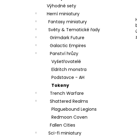
r
Výhodné sety
a
Herní miniatury
n
Fantasy miniatury
n
Světy & Tematické řady
í
Grimdark Future
p
Galactic Empires
a
Panství hrůzy
n
Vyšetřovatelé
e
Eldritch monstra
l
Podstavce - AH
Tokeny
Trench Warfare
Shattered Realms
Plaguebound Legions
Redmoon Coven
Fallen Cities
Sci-fi miniatury