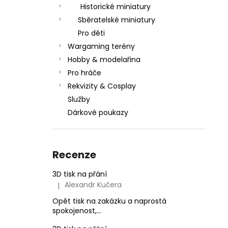
Historické miniatury
Sběratelské miniatury
Pro děti
Wargaming terény
Hobby & modelařina
Pro hráče
Rekvizity & Cosplay
Služby
Dárkové poukazy
Recenze
3D tisk na přání
Alexandr Kučera
|
Hodnocení produktu je 5 z 5 hvězdiček.
Opět tisk na zakázku a naprostá
spokojenost,...