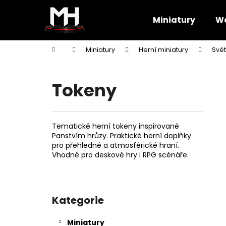
K
Přejít
na
o
Miniatury
Wa
obsah
Zpět
Zpět
š
do
do
í
Domů
Miniatury
Herní miniatury
Svět
k
obchodu
obchodu
Tokeny
Tematické herní tokeny inspirované
Panstvím hrůzy. Praktické herní doplňky
pro přehledné a atmosférické hraní.
Vhodné pro deskové hry i RPG scénáře.
P
o
Kategorie
Přeskočit
s
kategorie
t
Miniatury