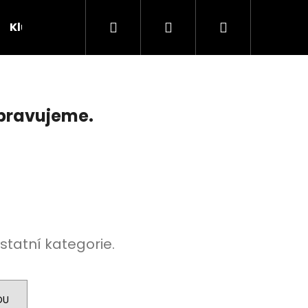
Hledat
Přihlášení
Nákupní
Klubovna
Soutěže
košík
ipravujeme.
statní kategorie.
DU