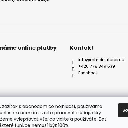
ímáme online platby
Kontakt
info
@
mhminiatures.eu
+420 778 349 639
Facebook
š zážitek s obchodem co nejhladší, používáme
S
ouhlasem nám umožníte pracovat s údaji, díky
Komunita
O Nás
Klubovna
Soutěže
Hodnocení zákazníků
eme vylepšovat vše, co vidíte a používáte. Bez
ěkteré funkce nemusí být 100%.