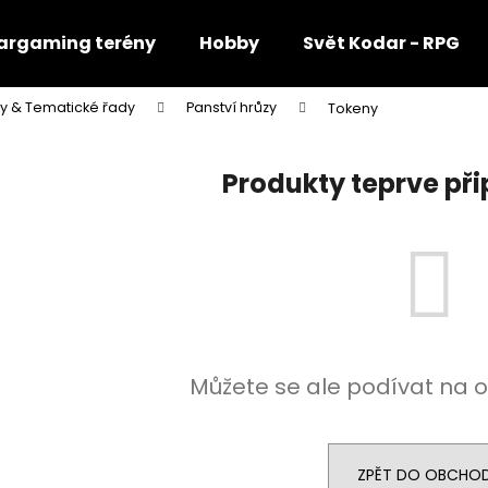
rgaming terény
Hobby
Svět Kodar - RPG
y & Tematické řady
Panství hrůzy
Tokeny
Co potřebujete najít?
Produkty teprve př
HLEDAT
Doporučujeme
Můžete se ale podívat na o
ZPĚT DO OBCHO