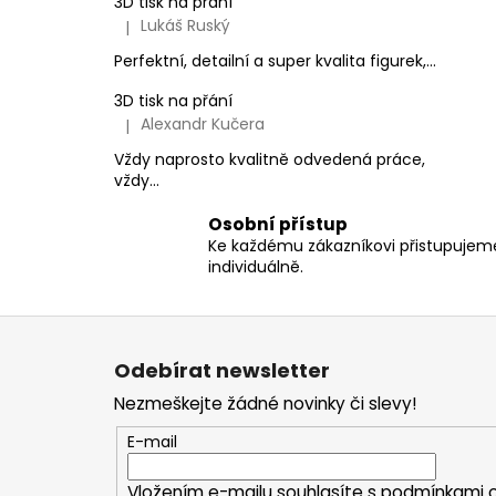
3D tisk na přání
Lukáš Ruský
|
Hodnocení produktu je 5 z 5 hvězdiček.
Perfektní, detailní a super kvalita figurek,...
3D tisk na přání
Alexandr Kučera
|
Hodnocení produktu je 5 z 5 hvězdiček.
Vždy naprosto kvalitně odvedená práce,
vždy...
Osobní přístup
Ke každému zákazníkovi přistupujem
individuálně.
Z
á
Odebírat newsletter
p
Nezmeškejte žádné novinky či slevy!
a
t
E-mail
í
Vložením e-mailu souhlasíte s
podmínkami o