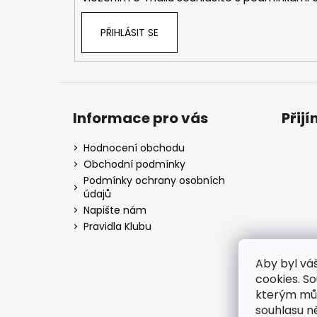
PŘIHLÁSIT SE
Informace pro vás
Přij
Hodnocení obchodu
Obchodní podmínky
Podmínky ochrany osobních
údajů
Napište nám
Pravidla Klubu
Aby byl vá
cookies. S
kterým můž
souhlasu n