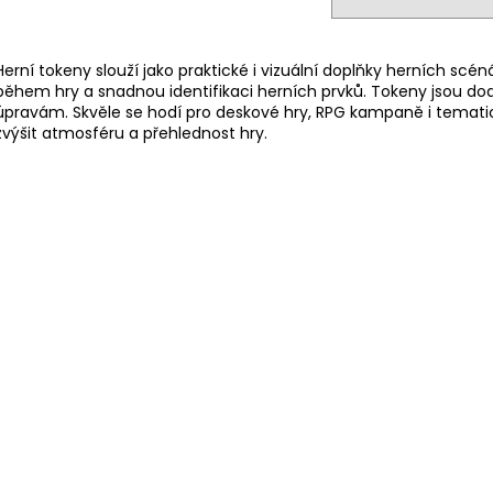
Herní tokeny slouží jako praktické i vizuální doplňky herních sc
během hry a snadnou identifikaci herních prvků. Tokeny jsou d
úpravám. Skvěle se hodí pro deskové hry, RPG kampaně i tematické 
zvýšit atmosféru a přehlednost hry.