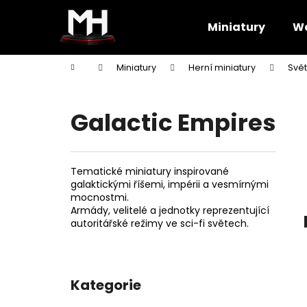
K
Přejít
na
o
Miniatury
Wa
obsah
Zpět
Zpět
š
do
do
í
Domů
Miniatury
Herní miniatury
Svět
k
obchodu
obchodu
Galactic Empires
Tematické miniatury inspirované
galaktickými říšemi, impérii a vesmírnými
mocnostmi.
Armády, velitelé a jednotky reprezentující
autoritářské režimy ve sci-fi světech.
P
o
Kategorie
Přeskočit
s
kategorie