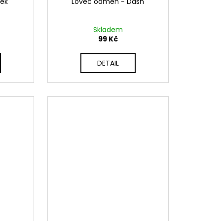
rek
Lovec odměn - Dash
Skladem
99 Kč
DETAIL