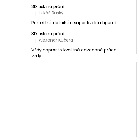
3D tisk na přání
Lukáš Ruský
|
Hodnocení produktu je 5 z 5 hvězdiček.
Perfektní, detailní a super kvalita figurek,...
3D tisk na přání
Alexandr Kučera
|
Hodnocení produktu je 5 z 5 hvězdiček.
Vždy naprosto kvalitně odvedená práce,
vždy...