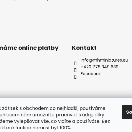
ímáme online platby
Kontakt
info
@
mhminiatures.eu
+420 778 349 639
Facebook
š zážitek s obchodem co nejhladší, používáme
S
ouhlasem nám umožníte pracovat s údaji, díky
Komunita
O Nás
Klubovna
Soutěže
Hodnocení zákazníků
eme vylepšovat vše, co vidíte a používáte. Bez
ěkteré funkce nemusí být 100%.