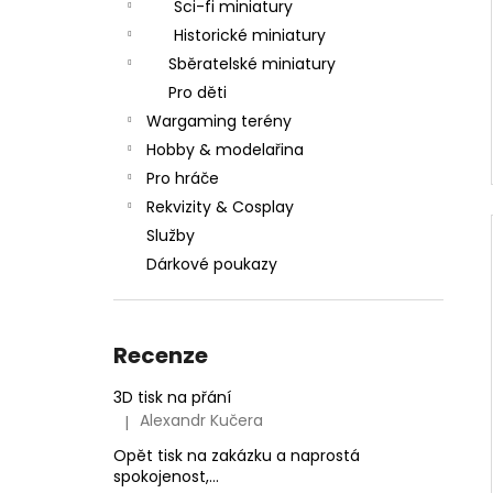
Sci-fi miniatury
Historické miniatury
Sběratelské miniatury
Pro děti
Wargaming terény
Hobby & modelařina
Pro hráče
Rekvizity & Cosplay
Služby
Dárkové poukazy
Recenze
3D tisk na přání
Alexandr Kučera
|
Hodnocení produktu je 5 z 5 hvězdiček.
Opět tisk na zakázku a naprostá
spokojenost,...