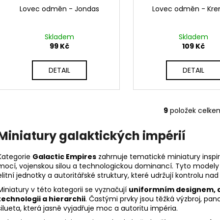
Lovec odměn - Jondas
Lovec odměn - Kr
Skladem
Skladem
99 Kč
109 Kč
DETAIL
DETAIL
9
položek celke
O
v
Miniatury galaktických impérií
l
á
Kategorie
Galactic Empires
zahrnuje tematické miniatury inspi
d
mocí, vojenskou silou a technologickou dominancí. Tyto modely r
a
elitní jednotky a autoritářské struktury, které udržují kontrolu n
c
í
Miniatury v této kategorii se vyznačují
uniformním designem, 
technologii a hierarchii
. Častými prvky jsou těžká výzbroj, pa
p
silueta, která jasně vyjadřuje moc a autoritu impéria.
r