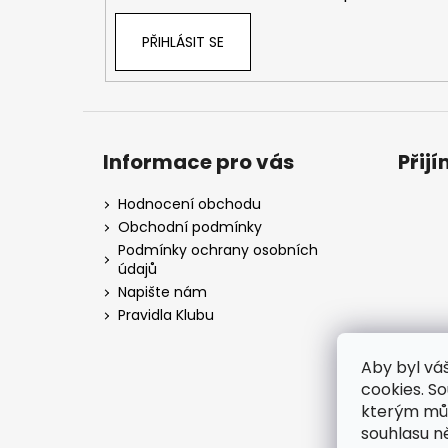
PŘIHLÁSIT SE
Informace pro vás
Přij
Hodnocení obchodu
Obchodní podmínky
Podmínky ochrany osobních
údajů
Napište nám
Pravidla Klubu
Aby byl vá
cookies. S
kterým můž
souhlasu n