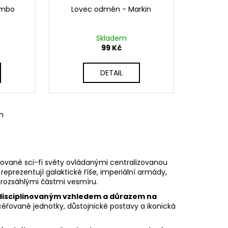
embo
Lovec odměn - Markin
Skladem
99 Kč
DETAIL
m
rované sci-fi světy ovládanými centralizovanou
eprezentují galaktické říše, imperiální armády,
ad rozsáhlými částmi vesmíru.
disciplinovaným vzhledem a důrazem na
ncéřované jednotky, důstojnické postavy a ikonická