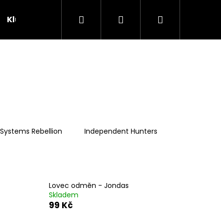
Hledat
Přihlášení
Nákupní
Klubovna
Soutěže
košík
 Systems Rebellion
Independent Hunters
Lovec odměn - Jondas
Skladem
99 Kč