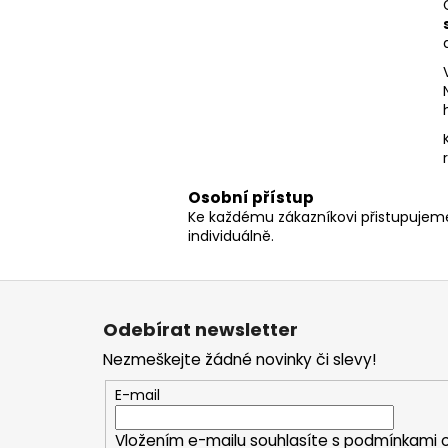
Osobní přístup
Ke každému zákazníkovi přistupujem
individuálně.
Z
á
Odebírat newsletter
p
Nezmeškejte žádné novinky či slevy!
a
t
E-mail
í
Vložením e-mailu souhlasíte s
podmínkami o