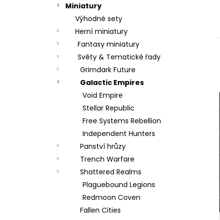
t
Miniatury
r
Výhodné sety
a
Herní miniatury
n
Fantasy miniatury
n
Světy & Tematické řady
í
Grimdark Future
p
Galactic Empires
a
Void Empire
n
Stellar Republic
e
Free Systems Rebellion
l
Independent Hunters
Panství hrůzy
Trench Warfare
Shattered Realms
Plaguebound Legions
Redmoon Coven
Fallen Cities