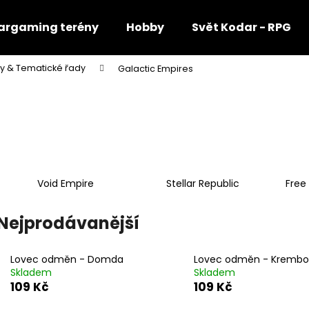
rgaming terény
Hobby
Svět Kodar - RPG
y & Tematické řady
Galactic Empires
Co potřebujete najít?
HLEDAT
Void Empire
Stellar Republic
Free
Doporučujeme
Nejprodávanější
Lovec odměn - Domda
Lovec odměn - Krembo
Skladem
Skladem
109 Kč
109 Kč