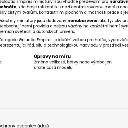
v
Galactic Empires miniatury jsou vhodné především pro
narativn
scénáře
, kde hraje roli konflikt mezi centralizovanou mocí a opo
k
díky čistým tvarům, kontrastním plochám a možnosti práce 
y
v
Všechny miniatury jsou dodávány
nenabarvené
jako fyzický p
Neobsahují herní pravidla a nejsou vázány na konkrétní herní syst
ý
herních světech a autorských univers.
p
i
Kategorie Galactic Empires je ideální volbou pro hráče, vypravěče 
s
reprezentující řád, sílu a technologickou nadvládu v prostředí ve
u
Úpravy na míru
e
Změna velikosti, barvy nebo výroba jen
určitě části modelu.
chrany osobních údajů