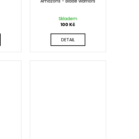
Amazons - Blade warriors
Skladem
100 Kč
DETAIL