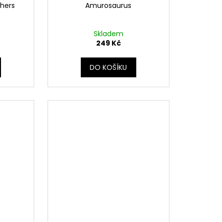
hers
Amurosaurus
Skladem
249 Kč
DO KOŠÍKU