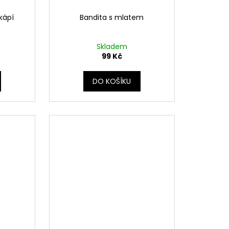
kápí
Bandita s mlatem
Skladem
99 Kč
DO KOŠÍKU