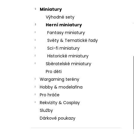
kategorie
t
Miniatury
r
Výhodné sety
a
Herní miniatury
n
Fantasy miniatury
n
Světy & Tematické řady
í
Sci-fi miniatury
p
Historické miniatury
a
Sběratelské miniatury
n
Pro děti
e
Wargaming terény
l
Hobby & modelařina
Pro hráče
Rekvizity & Cosplay
Služby
Dárkové poukazy