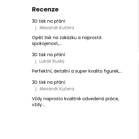
Recenze
3D tisk na přání
Alexandr Kučera
|
Hodnocení produktu je 5 z 5 hvězdiček.
Opět tisk na zakázku a naprostá
spokojenost,...
3D tisk na přání
Lukáš Ruský
|
Hodnocení produktu je 5 z 5 hvězdiček.
Perfektní, detailní a super kvalita figurek,...
3D tisk na přání
Alexandr Kučera
|
Hodnocení produktu je 5 z 5 hvězdiček.
Vždy naprosto kvalitně odvedená práce,
vždy...