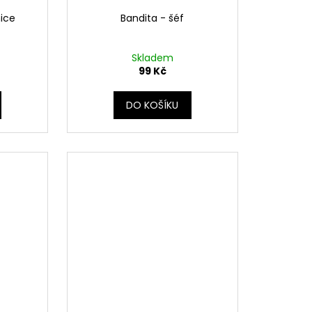
ice
Bandita - šéf
Skladem
99 Kč
DO KOŠÍKU