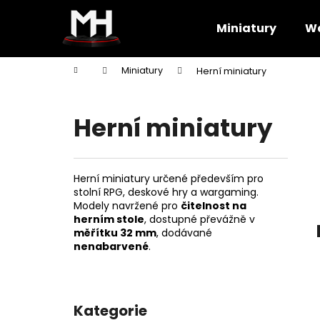
K
Přejít
na
o
Miniatury
Wa
obsah
Zpět
Zpět
š
do
do
í
Domů
Miniatury
Herní miniatury
k
obchodu
obchodu
Herní miniatury
Herní miniatury určené především pro
stolní RPG, deskové hry a wargaming.
Modely navržené pro
čitelnost na
herním stole
, dostupné převážně v
měřítku 32 mm
, dodávané
nenabarvené
.
P
o
Kategorie
Přeskočit
s