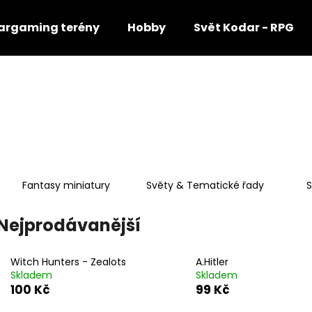
rgaming terény
Hobby
Svět Kodar - RPG
Co potřebujete najít?
HLEDAT
Fantasy miniatury
Světy & Tematické řady
S
Doporučujeme
Nejprodávanější
Witch Hunters - Zealots
A.Hitler
Skladem
Skladem
100 Kč
99 Kč