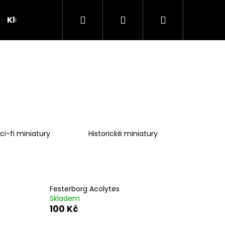
Hledat
Přihlášení
Nákupní
Klubovna
Soutěže
košík
ci-fi miniatury
Historické miniatury
Festerborg Acolytes
Skladem
100 Kč