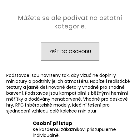
a
j
Můžete se ale podívat na ostatní
í
kategorie.
t
?
ZPĚT DO OBCHODU
HLEDAT
Podstavce jsou navrženy tak, aby vizuálně doplnily
miniatury a podtrhly jejich atmosféru. Nabízejí realistické
textury a jasně definované detaily vhodné pro snadné
barvení. Podstavce jsou kompatibilní s běžnými herními
D
měřítky a dodávány nenabarvené. Vhodné pro deskové
hry, RPG i sběratelské modely. Ideální řešení pro
o
sjednocení vzhledu celé kolekce miniatur.
p
o
Osobní přístup
r
Ke každému zákazníkovi přistupujeme
u
individuálně.