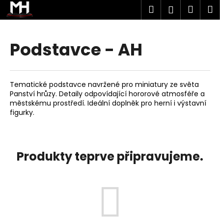
K
Přejít
Hledat
Náku
M
Přihlášen
na
o
obsah
Zpět
Zpět
košík
š
í
Podstavce - AH
C
k
o
p
Tematické podstavce navržené pro miniatury ze světa
o
Panství hrůzy. Detaily odpovídající hororové atmosféře a
t
městskému prostředí. Ideální doplněk pro herní i výstavní
figurky.
ř
e
b
u
Produkty teprve připravujeme.
j
e
t
e
n