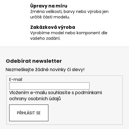
č
Úpravy na míru
u
Změna velikosti, barvy nebo výroba jen
j
určitě části modelu.
e
m
Zakázková výroba
e
Vyrobíme model nebo komponent dle
vašeho zadání.
Z
á
Odebírat newsletter
p
Nezmeškejte žádné novinky či slevy!
a
t
E-mail
í
Vložením e-mailu souhlasíte s
podmínkami
ochrany osobních údajů
PŘIHLÁSIT SE