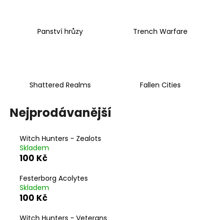
a
j
Panství hrůzy
Trench Warfare
í
t
?
Shattered Realms
Fallen Cities
Nejprodávanější
HLEDAT
Witch Hunters - Zealots
Skladem
D
100 Kč
o
p
Festerborg Acolytes
o
Skladem
100 Kč
r
u
Witch Hunters - Veterans