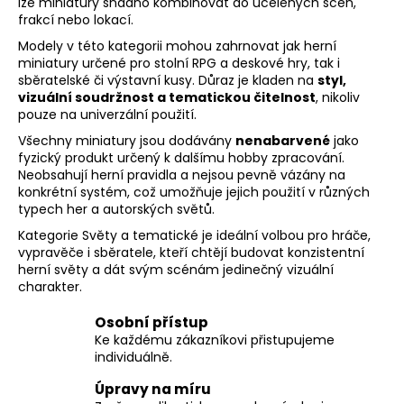
s
lze miniatury snadno kombinovat do ucelených scén,
frakcí nebo lokací.
u
Modely v této kategorii mohou zahrnovat jak herní
miniatury určené pro stolní RPG a deskové hry, tak i
sběratelské či výstavní kusy. Důraz je kladen na
styl,
vizuální soudržnost a tematickou čitelnost
, nikoliv
pouze na univerzální použití.
Všechny miniatury jsou dodávány
nenabarvené
jako
fyzický produkt určený k dalšímu hobby zpracování.
Neobsahují herní pravidla a nejsou pevně vázány na
konkrétní systém, což umožňuje jejich použití v různých
typech her a autorských světů.
Kategorie Světy a tematické je ideální volbou pro hráče,
vypravěče i sběratele, kteří chtějí budovat konzistentní
herní světy a dát svým scénám jedinečný vizuální
charakter.
Osobní přístup
Ke každému zákazníkovi přistupujeme
individuálně.
Úpravy na míru