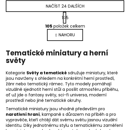
NAČÍST 24 DALŠÍCH
S
1
5
t
O
r
105
položek celkem
v
á
NAHORU
l
n
k
á
o
d
Tematické miniatury a herní
v
a
á
světy
c
n
í
í
Kategorie
Světy a tematické
sdružuje miniatury, které
p
jsou navrženy s ohledem na konkrétní herní prostředí,
r
žánr nebo tematický rámec. Tyto modely pomáhají
v
vizuálně sjednotit herní stůl a posílit atmosféru příběhu,
k
ať už jde o fantasy světy, sci-fi universa, moderní
y
prostředí nebo jiné tematické okruhy.
v
Tematické miniatury jsou vhodné především pro
ý
narativní hraní
, kampaně s důrazem na příběh a pro
p
vypravěče, kteří chtějí dát svému světu jasnou vizuální
i
identitu. Díky jednotnému stylu a tematickému zaměření