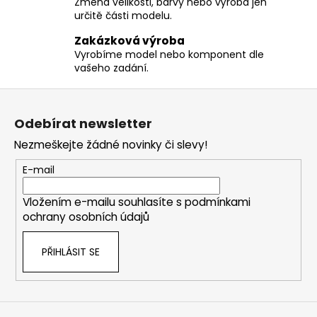
Změna velikosti, barvy nebo výroba jen
určitě části modelu.
Zakázková výroba
Vyrobíme model nebo komponent dle
vašeho zadání.
Z
á
Odebírat newsletter
p
Nezmeškejte žádné novinky či slevy!
a
t
E-mail
í
Vložením e-mailu souhlasíte s
podmínkami
ochrany osobních údajů
PŘIHLÁSIT SE