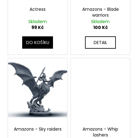
d
Actress
Amazons - Blade
u
warriors
k
Skladem
Skladem
t
99 Kč
100 Kč
ů
DO KOŠÍKU
DETAIL
Amazons - Sky raiders
Amazons - Whip
lashers