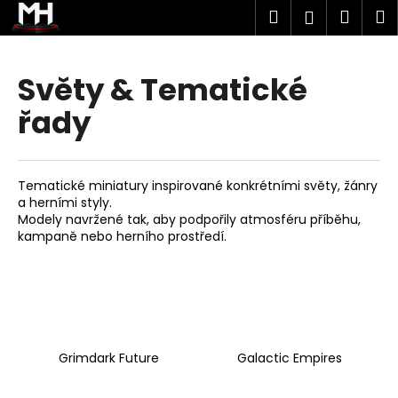
K
Přejít
Hledat
Náku
M
Přihlášen
na
o
obsah
Zpět
Zpět
košík
š
í
Světy & Tematické
C
k
řady
o
p
o
t
Tematické miniatury inspirované konkrétními světy, žánry
a herními styly.
ř
Modely navržené tak, aby podpořily atmosféru příběhu,
e
kampaně nebo herního prostředí.
b
u
j
e
t
Grimdark Future
Galactic Empires
e
n