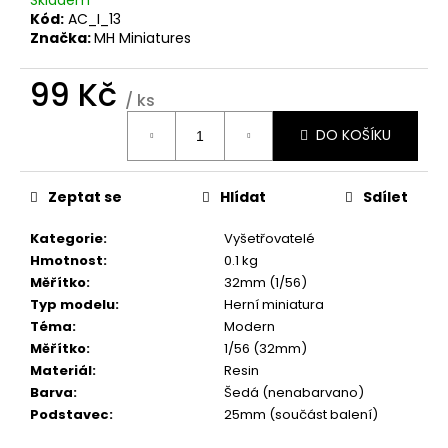
č
Kód:
AC_I_13
u
Značka:
MH Miniatures
j
e
99 Kč
m
/ ks
e
Měrná
DO KOŠÍKU
cena:
Zeptat se
Hlídat
Sdílet
Kategorie
:
Vyšetřovatelé
Hmotnost
:
0.1 kg
Měřítko
:
32mm (1/56)
Typ modelu
:
Herní miniatura
Téma
:
Modern
Měřítko
:
1/56 (32mm)
Materiál
:
Resin
Barva
:
Šedá (nenabarvano)
Podstavec
:
25mm (součást balení)