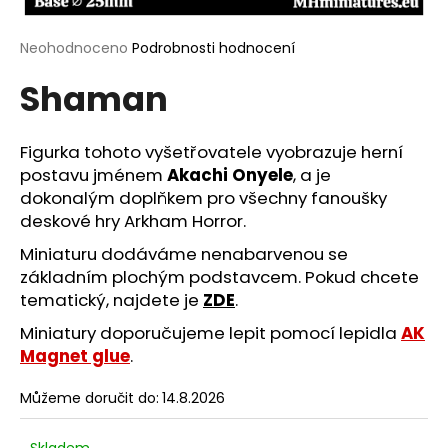
a
j
Průměrné
Neohodnoceno
Podrobnosti hodnocení
hodnocení
í
Shaman
produktu
t
je
?
0,0
z
Figurka tohoto vyšetřovatele vyobrazuje herní
5
postavu jménem
Akachi Onyele
, a je
hvězdiček.
dokonalým doplňkem pro všechny fanoušky
deskové hry Arkham Horror.
HLEDAT
Miniaturu dodáváme nenabarvenou se
základním plochým podstavcem. Pokud chcete
tematický, najdete je
ZDE
.
D
Miniatury doporučujeme lepit pomocí lepidla
AK
o
Magnet glue
.
p
o
Můžeme doručit do:
14.8.2026
r
u
Skladem