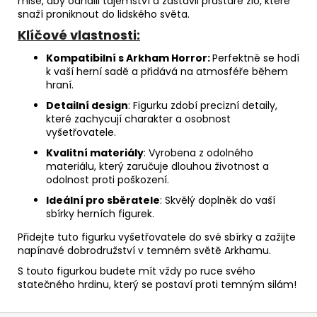
mise, aby odhalil tajemství a zastavil prastaré zlo, které
snaží proniknout do lidského světa.
Klíčové vlastnosti:
Kompatibilní s Arkham Horror:
Perfektně se hodí
k vaší herní sadě a přidává na atmosféře během
hraní.
Detailní design
: Figurku zdobí precizní detaily,
které zachycují charakter a osobnost
vyšetřovatele.
Kvalitní materiály
: Vyrobena z odolného
materiálu, který zaručuje dlouhou životnost a
odolnost proti poškození.
Ideální pro sběratele
: Skvělý doplněk do vaší
sbírky herních figurek.
Přidejte tuto figurku vyšetřovatele do své sbírky a zažijte
napínavé dobrodružství v temném světě Arkhamu.
S touto figurkou budete mít vždy po ruce svého
statečného hrdinu, který se postaví proti temným silám!