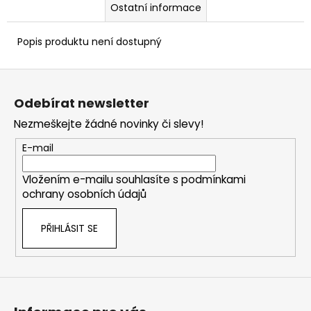
Ostatní informace
Popis produktu není dostupný
Z
á
Odebírat newsletter
p
Nezmeškejte žádné novinky či slevy!
a
t
E-mail
í
Vložením e-mailu souhlasíte s
podmínkami
ochrany osobních údajů
PŘIHLÁSIT SE