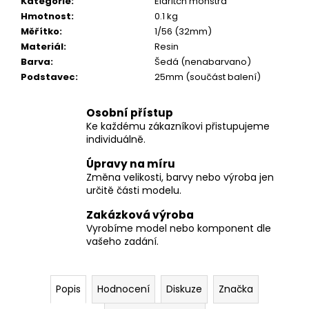
č
Kategorie
:
Eldritch monstra
u
Hmotnost
:
0.1 kg
j
Měřítko
:
1/56 (32mm)
e
Materiál
:
Resin
m
Barva
:
Šedá (nenabarvano)
e
Podstavec
:
25mm (součást balení)
Osobní přístup
Ke každému zákazníkovi přistupujeme
individuálně.
Úpravy na míru
Změna velikosti, barvy nebo výroba jen
určitě části modelu.
Zakázková výroba
Vyrobíme model nebo komponent dle
vašeho zadání.
Popis
Hodnocení
Diskuze
Značka