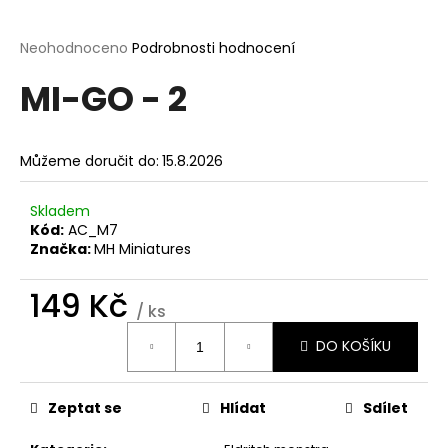
a
j
Průměrné
Neohodnoceno
Podrobnosti hodnocení
hodnocení
í
MI-GO - 2
produktu
t
je
?
0,0
z
Můžeme doručit do:
15.8.2026
5
hvězdiček.
Skladem
Kód:
AC_M7
HLEDAT
Značka:
MH Miniatures
149 Kč
/ ks
D
Měrná
o
DO KOŠÍKU
cena:
p
o
r
Zeptat se
Hlídat
Sdílet
u