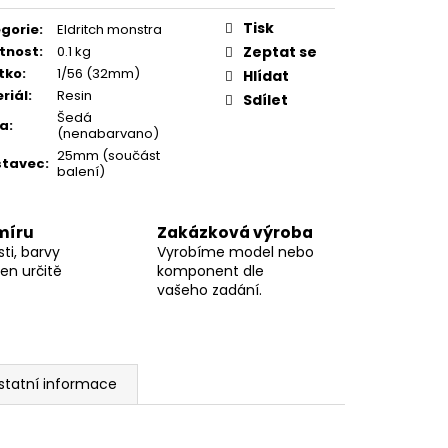
Tisk
gorie
:
Eldritch monstra
tnost
:
0.1 kg
Zeptat se
tko
:
1/56 (32mm)
Hlídat
riál
:
Resin
Sdílet
Šedá
va
:
(nenabarvano)
25mm (součást
stavec
:
balení)
míru
Zakázková výroba
ti, barvy
Vyrobíme model nebo
en určitě
komponent dle
vašeho zadání.
statní informace