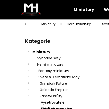
K
Přejít
na
o
Miniatury
Wa
obsah
Zpět
Zpět
š
do
do
í
Domů
Miniatury
Herní miniatury
Svět
k
obchodu
obchodu
P
o
Kategorie
Přeskočit
s
kategorie
t
Miniatury
r
Výhodné sety
a
Herní miniatury
n
Fantasy miniatury
n
Světy & Tematické řady
í
Grimdark Future
p
Galactic Empires
a
Panství hrůzy
n
Vyšetřovatelé
e
Eldritch monstra