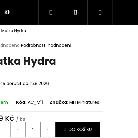
Hledat
Přihlášení
Nákupní
Klubovna
Soutěže
Matka Hydra
košík
rné
odnoceno
Podrobnosti hodnocení
cení
tka Hydra
ktu
e doručit do:
15.8.2026
ček.
adem
Kód:
AC_M11
Značka:
MH Miniatures
9 Kč
/ ks
ná
DO KOŠÍKU
: