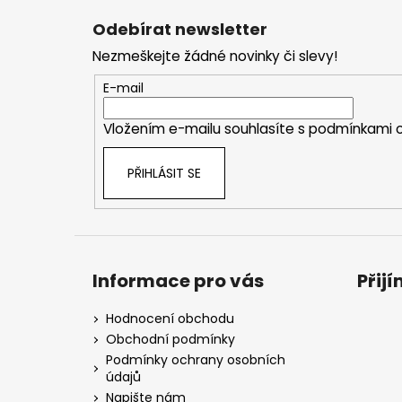
á
Odebírat newsletter
p
Nezmeškejte žádné novinky či slevy!
a
t
E-mail
í
Vložením e-mailu souhlasíte s
podmínkami o
PŘIHLÁSIT SE
Informace pro vás
Přij
Hodnocení obchodu
Obchodní podmínky
Podmínky ochrany osobních
údajů
Napište nám