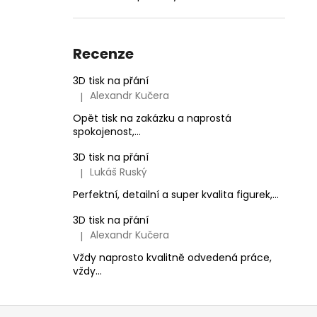
Recenze
3D tisk na přání
Alexandr Kučera
|
Hodnocení produktu je 5 z 5 hvězdiček.
Opět tisk na zakázku a naprostá
spokojenost,...
3D tisk na přání
Lukáš Ruský
|
Hodnocení produktu je 5 z 5 hvězdiček.
Perfektní, detailní a super kvalita figurek,...
3D tisk na přání
Alexandr Kučera
|
Hodnocení produktu je 5 z 5 hvězdiček.
Vždy naprosto kvalitně odvedená práce,
vždy...
Z