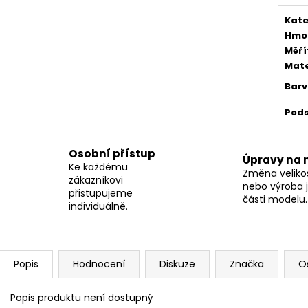
Kate
Hmo
Měří
Mate
Bar
Pod
Osobní přístup
Úpravy na 
Ke každému
Změna velikos
zákazníkovi
nebo výroba j
přistupujeme
části modelu.
individuálně.
Popis
Hodnocení
Diskuze
Značka
O
Popis produktu není dostupný