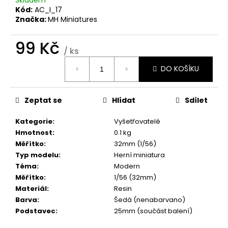
č
Kód:
AC_I_17
u
Značka:
MH Miniatures
j
e
99 Kč
m
/ ks
e
Měrná
DO KOŠÍKU
cena:
Zeptat se
Hlídat
Sdílet
Kategorie
:
Vyšetřovatelé
Hmotnost
:
0.1 kg
Měřítko
:
32mm (1/56)
Typ modelu
:
Herní miniatura
Téma
:
Modern
Měřítko
:
1/56 (32mm)
Materiál
:
Resin
Barva
:
Šedá (nenabarvano)
Podstavec
:
25mm (součást balení)