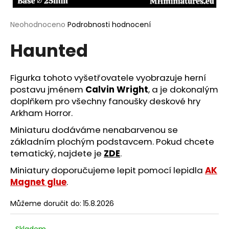
a
j
Průměrné
Neohodnoceno
Podrobnosti hodnocení
hodnocení
í
Haunted
produktu
t
je
?
0,0
z
Figurka tohoto vyšetřovatele vyobrazuje herní
5
postavu jménem
Calvin Wright
, a je dokonalým
hvězdiček.
doplňkem pro všechny fanoušky deskové hry
Arkham Horror.
HLEDAT
Miniaturu dodáváme nenabarvenou se
základním plochým podstavcem. Pokud chcete
tematický, najdete je
ZDE
.
D
Miniatury doporučujeme lepit pomocí lepidla
AK
o
Magnet glue
.
p
o
Můžeme doručit do:
15.8.2026
r
u
Skladem