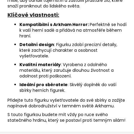
mise, aby odhalil tajemství a zastavil prastaré zlo, které
snaží proniknout do lidského světa.
Klíčové vlastnosti:
Kompatibilní s Arkham Horror:
Perfektně se hodí
k vaší herní sadě a přidává na atmosféře během
hraní.
Detailní design
: Figurku zdobí precizní detaily,
které zachycují charakter a osobnost
vyšetřovatele.
Kvalitní materiály
: Vyrobena z odolného
materiálu, který zaručuje dlouhou životnost a
odolnost proti poškození.
Ideální pro sběratele
: Skvělý doplněk do vaší
sbírky herních figurek.
Přidejte tuto figurku vyšetřovatele do své sbírky a zažijte
napínavé dobrodružství v temném světě Arkhamu.
S touto figurkou budete mít vždy po ruce svého
statečného hrdinu, který se postaví proti temným silám!