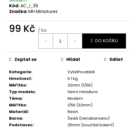
č
Kód:
AC_I_39
u
Značka:
MH Miniatures
j
e
99 Kč
m
/ ks
e
Měrná
DO KOŠÍKU
cena:
Zeptat se
Hlídat
Sdílet
Kategorie
:
Vyšetřovatelé
Hmotnost
:
0.1 kg
Měřítko
:
32mm (1/56)
Typ modelu
:
Herní miniatura
Téma
:
Modern
Měřítko
:
1/56 (32mm)
Materiál
:
Resin
Barva
:
Šedá (nenabarvano)
Podstavec
:
25mm (součást balení)