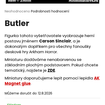
a
j
Průměrné
Neohodnoceno
Podrobnosti hodnocení
hodnocení
í
Butler
produktu
t
je
?
0,0
z
Figurka tohoto vyšetřovatele vyobrazuje herní
5
postavu jménem
Carson Sinclair
, a je
hvězdiček.
dokonalým doplňkem pro všechny fanoušky
deskové hry Arkham Horror.
HLEDAT
Miniaturu dodáváme nenabarvenou se
základním plochým podstavcem. Pokud chcete
tematický, najdete je
ZDE
.
D
Miniatury doporučujeme lepit pomocí lepidla
AK
o
Magnet glue
.
p
o
Můžeme doručit do:
12.8.2026
r
u
Skladem