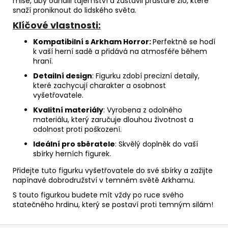
mise, aby odhalil tajemství a zastavil prastaré zlo, které
snaží proniknout do lidského světa.
Klíčové vlastnosti:
Kompatibilní s Arkham Horror:
Perfektně se hodí
k vaší herní sadě a přidává na atmosféře během
hraní.
Detailní design
: Figurku zdobí precizní detaily,
které zachycují charakter a osobnost
vyšetřovatele.
Kvalitní materiály
: Vyrobena z odolného
materiálu, který zaručuje dlouhou životnost a
odolnost proti poškození.
Ideální pro sběratele
: Skvělý doplněk do vaší
sbírky herních figurek.
Přidejte tuto figurku vyšetřovatele do své sbírky a zažijte
napínavé dobrodružství v temném světě Arkhamu.
S touto figurkou budete mít vždy po ruce svého
statečného hrdinu, který se postaví proti temným silám!