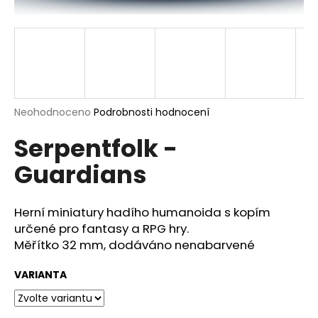
a
j
í
t
?
Průměrné
Neohodnoceno
Podrobnosti hodnocení
hodnocení
Serpentfolk -
produktu
je
HLEDAT
Guardians
0,0
z
5
hvězdiček.
Herní miniatury hadího humanoida s kopím
D
určené pro fantasy a RPG hry.
o
Měřítko 32 mm, dodáváno nenabarvené
p
o
VARIANTA
r
u