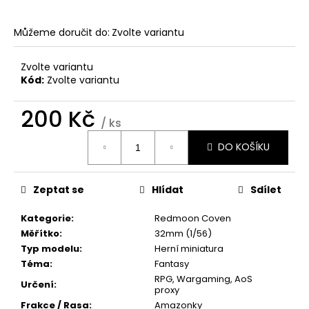
č
u
j
Můžeme doručit do:
Zvolte variantu
e
m
Zvolte variantu
e
Kód:
Zvolte variantu
200 Kč
/ ks
Měrná
DO KOŠÍKU
cena:
Zeptat se
Hlídat
Sdílet
Kategorie
:
Redmoon Coven
Měřítko
:
32mm (1/56)
Typ modelu
:
Herní miniatura
Téma
:
Fantasy
RPG, Wargaming, AoS
Určení
:
proxy
Frakce / Rasa
:
Amazonky