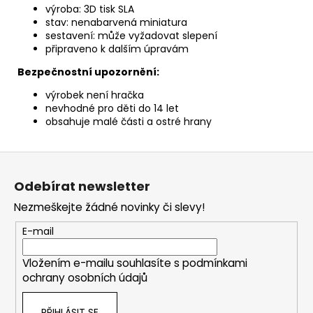
výroba: 3D tisk SLA
stav: nenabarvená miniatura
sestavení: může vyžadovat slepení
připraveno k dalším úpravám
Bezpečnostní upozornění:
výrobek není hračka
nevhodné pro děti do 14 let
obsahuje malé části a ostré hrany
Z
á
Odebírat newsletter
p
Nezmeškejte žádné novinky či slevy!
a
t
E-mail
í
Vložením e-mailu souhlasíte s
podmínkami
ochrany osobních údajů
PŘIHLÁSIT SE