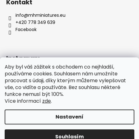
Kontakt
info
@
mhminiatures.eu
+420 778 349 639
Facebook
Instagram
Aby byl váš zážitek s obchodem co nejhladší,
používáme cookies. Souhlasem nám umožníte
pracovat s údaji, díky kterým můžeme vylepšovat
Komunita
O Nás
Klubovna
Soutěže
vše, co vidíte a používáte. Bez souhlasu některé
Hodnocení zákazníků
funkce nemusí být 100%.
Více informací
zde
.
Nastavení
Vytvořil Shoptet
Copyright 2026
MH Miniatures
. Všechna práva
Souhlasím
vyhrazena.
Upravit nastavení cookies