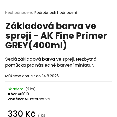
a
j
Průměrné
Neohodnoceno
Podrobnosti hodnocení
hodnocení
í
Základová barva ve
produktu
t
je
spreji - AK Fine Primer
?
0,0
z
GREY(400ml)
5
hvězdiček.
Šedá základová barva ve spreji. Nezbytná
HLEDAT
pomůcka pro následné barvení miniatur.
Můžeme doručit do:
14.8.2026
D
o
Skladem
(2 ks)
p
Kód:
AK1010
Značka:
AK Interactive
o
r
330 Kč
u
/ ks