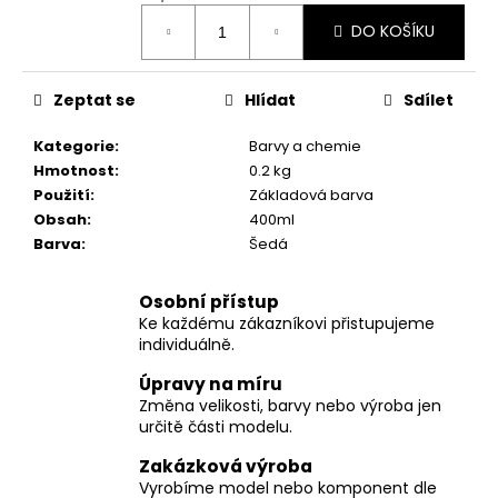
č
Měrná
u
DO KOŠÍKU
cena:
j
e
m
Zeptat se
Hlídat
Sdílet
e
Kategorie
:
Barvy a chemie
Hmotnost
:
0.2 kg
Použití
:
Základová barva
Obsah
:
400ml
Barva
:
Šedá
Osobní přístup
Ke každému zákazníkovi přistupujeme
individuálně.
Úpravy na míru
Změna velikosti, barvy nebo výroba jen
určitě části modelu.
Zakázková výroba
Vyrobíme model nebo komponent dle