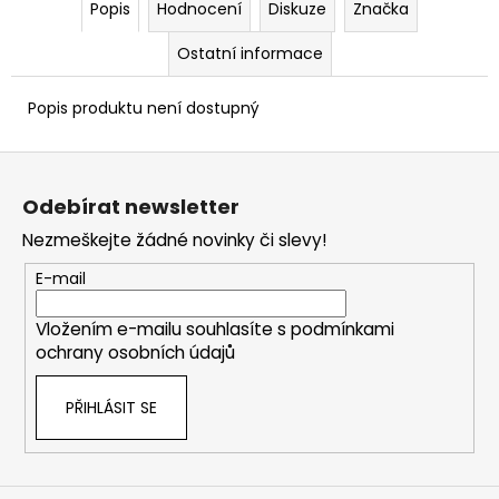
Popis
Hodnocení
Diskuze
Značka
Ostatní informace
Popis produktu není dostupný
Z
á
Odebírat newsletter
p
Nezmeškejte žádné novinky či slevy!
a
t
E-mail
í
Vložením e-mailu souhlasíte s
podmínkami
ochrany osobních údajů
PŘIHLÁSIT SE