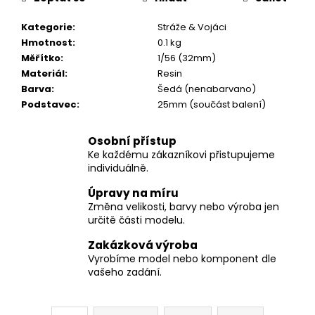
č
u
Kategorie
:
Stráže & Vojáci
j
Hmotnost
:
0.1 kg
e
Měřítko
:
1/56 (32mm)
m
Materiál
:
Resin
e
Barva
:
Šedá (nenabarvano)
Podstavec
:
25mm (součást balení)
Osobní přístup
Ke každému zákazníkovi přistupujeme
individuálně.
Úpravy na míru
Změna velikosti, barvy nebo výroba jen
určitě části modelu.
Zakázková výroba
Vyrobíme model nebo komponent dle
vašeho zadání.