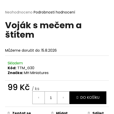
a
j
Průměrné
Neohodnoceno
Podrobnosti hodnocení
hodnocení
í
Voják s mečem a
produktu
t
je
štítem
?
0,0
z
5
hvězdiček.
Můžeme doručit do:
15.8.2026
HLEDAT
Skladem
Kód:
TTM_G30
Značka:
MH Miniatures
D
99 Kč
o
/ ks
p
Měrná
o
DO KOŠÍKU
cena:
r
u
Zeptat se
Hlídat
Sdílet