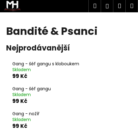
K
Přejít
Hledat
Náku
M
Přihlášen
na
o
obsah
Zpět
Zpět
košík
š
í
Bandité & Psanci
C
k
o
Nejprodávanější
p
o
t
Gang - šéf gangu s kloboukem
Skladem
ř
99 Kč
e
b
Gang - šéf gangu
Skladem
u
99 Kč
j
e
Gang - nožíř
Skladem
t
99 Kč
e
n