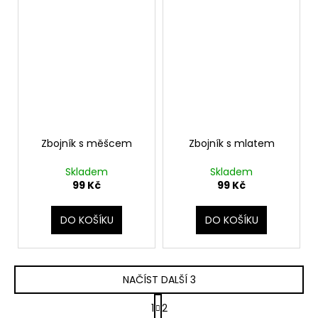
Zbojník s měšcem
Zbojník s mlatem
Skladem
Skladem
99 Kč
99 Kč
DO KOŠÍKU
DO KOŠÍKU
NAČÍST DALŠÍ 3
S
1
2
t