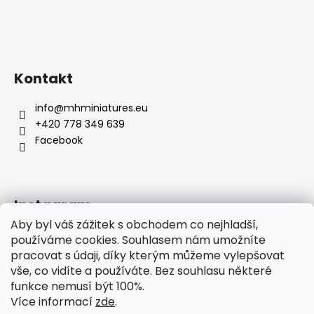
Kontakt
info
@
mhminiatures.eu
+420 778 349 639
Facebook
Instagram
Aby byl váš zážitek s obchodem co nejhladší,
používáme cookies. Souhlasem nám umožníte
pracovat s údaji, díky kterým můžeme vylepšovat
Komunita
O Nás
Klubovna
Soutěže
vše, co vidíte a používáte. Bez souhlasu některé
Hodnocení zákazníků
funkce nemusí být 100%.
Více informací
zde
.