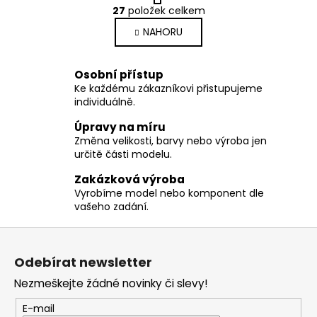
O
r
27
položek celkem
v
á
NAHORU
l
n
k
á
o
d
Osobní přístup
v
a
á
Ke každému zákazníkovi přistupujeme
c
n
individuálně.
í
í
p
Úpravy na míru
Změna velikosti, barvy nebo výroba jen
r
určitě části modelu.
v
k
Zakázková výroba
y
Vyrobíme model nebo komponent dle
v
vašeho zadání.
ý
Z
p
á
i
Odebírat newsletter
s
p
u
Nezmeškejte žádné novinky či slevy!
a
t
E-mail