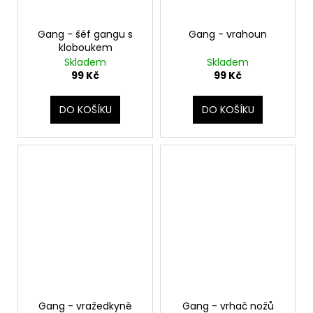
Gang - šéf gangu s
Gang - vrahoun
kloboukem
Skladem
Skladem
99 Kč
99 Kč
DO KOŠÍKU
DO KOŠÍKU
Gang - vražedkyně
Gang - vrhač nožů