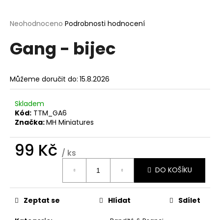
a
j
Průměrné
Neohodnoceno
Podrobnosti hodnocení
hodnocení
í
Gang - bijec
produktu
t
je
?
0,0
z
Můžeme doručit do:
15.8.2026
5
hvězdiček.
Skladem
Kód:
TTM_GA6
HLEDAT
Značka:
MH Miniatures
99 Kč
/ ks
D
Měrná
o
DO KOŠÍKU
cena:
p
o
r
Zeptat se
Hlídat
Sdílet
u