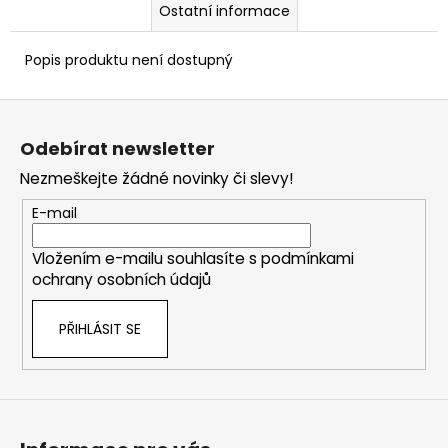
Ostatní informace
Popis produktu není dostupný
Z
á
Odebírat newsletter
p
Nezmeškejte žádné novinky či slevy!
a
t
E-mail
í
Vložením e-mailu souhlasíte s
podmínkami
ochrany osobních údajů
PŘIHLÁSIT SE