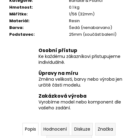
č
Kategorie
:
Bandité & Psanci
u
Hmotnost
:
0.1 kg
j
Měřítko
:
1/56 (32mm)
e
Materiál
:
Resin
m
Barva
:
Šedá (nenabarvano)
e
Podstavec
:
25mm (součást balení)
Osobní přístup
Ke každému zákazníkovi přistupujeme
individuálně.
Úpravy na míru
Změna velikosti, barvy nebo výroba jen
určitě části modelu.
Zakázková výroba
Vyrobíme model nebo komponent dle
vašeho zadání.
Popis
Hodnocení
Diskuze
Značka