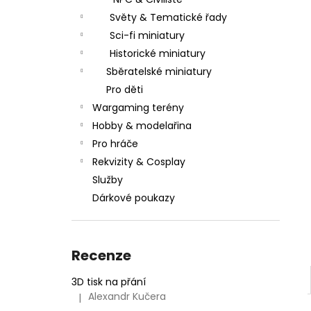
l
Světy & Tematické řady
Sci-fi miniatury
Historické miniatury
Sběratelské miniatury
Pro děti
Wargaming terény
Hobby & modelařina
Pro hráče
Rekvizity & Cosplay
Služby
Dárkové poukazy
Recenze
3D tisk na přání
Alexandr Kučera
|
Hodnocení produktu je 5 z 5 hvězdiček.