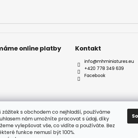
ímáme online platby
Kontakt
info
@
mhminiatures.eu
+420 778 349 639
Facebook
š zážitek s obchodem co nejhladší, používáme
S
ouhlasem nám umožníte pracovat s údaji, díky
Komunita
O Nás
Klubovna
Soutěže
Hodnocení zákazníků
eme vylepšovat vše, co vidíte a používáte. Bez
ěkteré funkce nemusí být 100%.