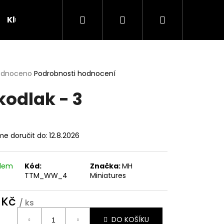
Hledat
Přihlášení
Nákupní
Klubovna
Soutěže
košík
rné
odnoceno
Podrobnosti hodnocení
cení
kodlak - 3
ktu
e doručit do:
12.8.2026
ček.
adem
Kód:
Značka:
MH
TTM_WW_4
Miniatures
 Kč
/ ks
ná
DO KOŠÍKU
: