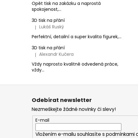
Opět tisk na zakázku a naprostá
spokojenost,...
3D tisk na přání
Lukáš Ruský
|
Hodnocení produktu je 5 z 5 hvězdiček.
Perfektní, detailní a super kvalita figurek,...
3D tisk na přání
Alexandr Kučera
|
Hodnocení produktu je 5 z 5 hvězdiček.
Vždy naprosto kvalitně odvedená práce,
vždy...
Z
á
Odebírat newsletter
p
Nezmeškejte žádné novinky či slevy!
a
t
E-mail
í
Vložením e-mailu souhlasíte s
podmínkami o