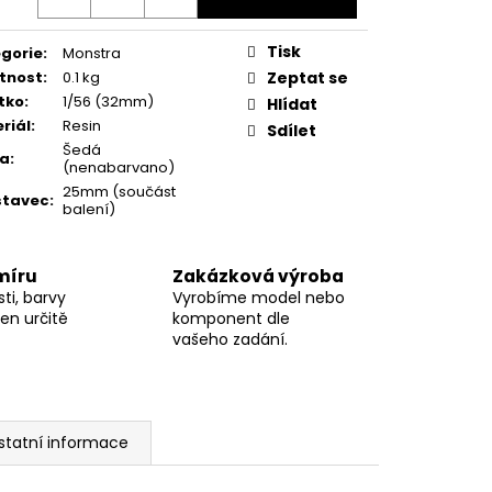
Tisk
gorie
:
Monstra
tnost
:
0.1 kg
Zeptat se
tko
:
1/56 (32mm)
Hlídat
riál
:
Resin
Sdílet
Šedá
va
:
(nenabarvano)
25mm (součást
stavec
:
balení)
míru
Zakázková výroba
ti, barvy
Vyrobíme model nebo
en určitě
komponent dle
vašeho zadání.
statní informace