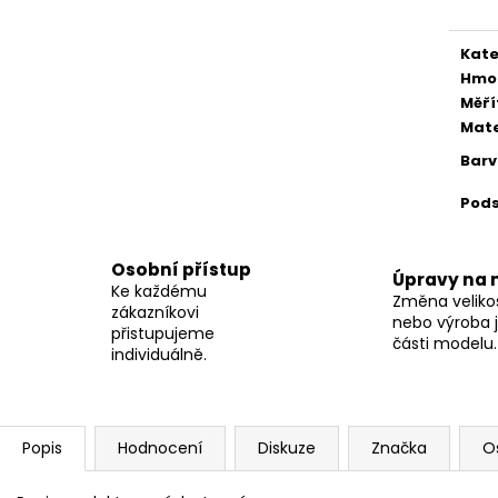
Kate
Hmo
Měří
Mate
Bar
Pod
Osobní přístup
Úpravy na 
Ke každému
Změna velikos
zákazníkovi
nebo výroba j
přistupujeme
části modelu.
individuálně.
Popis
Hodnocení
Diskuze
Značka
O