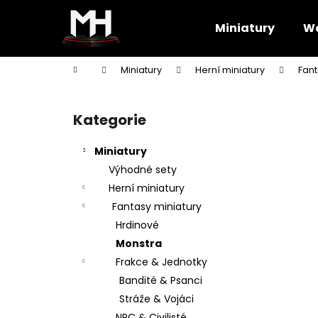
K
Přejít
na
o
Miniatury
Wa
obsah
Zpět
Zpět
š
do
do
í
Domů
Miniatury
Herní miniatury
Fant
k
obchodu
obchodu
P
o
Kategorie
Přeskočit
s
kategorie
t
Miniatury
r
Výhodné sety
a
Herní miniatury
n
Fantasy miniatury
n
Hrdinové
í
Monstra
p
Frakce & Jednotky
a
Bandité & Psanci
n
Stráže & Vojáci
e
NPC & Civilisté