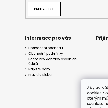
PŘIHLÁSIT SE
Informace pro vás
Přij
Hodnocení obchodu
Obchodní podmínky
Podmínky ochrany osobních
údajů
Napište nám
Pravidla Klubu
Aby byl vá
cookies. S
kterým můž
souhlasu n