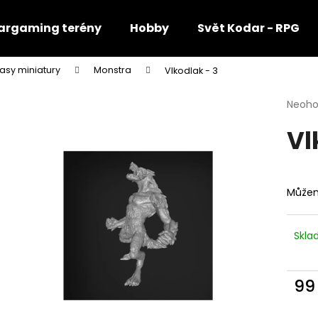
rgaming terény
Hobby
Svět Kodar - RPG
asy miniatury
Monstra
Vlkodlak - 3
Co potřebujete najít?
Průmě
Neoh
hodno
Vl
produ
HLEDAT
je
0,0
z
5
Doporučujeme
Můžem
hvězdi
Skl
99
Měr
cena