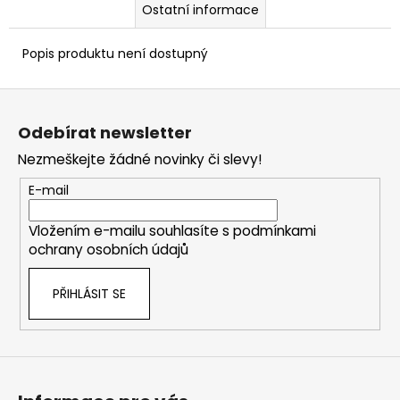
Ostatní informace
Popis produktu není dostupný
Z
á
Odebírat newsletter
p
Nezmeškejte žádné novinky či slevy!
a
t
E-mail
í
Vložením e-mailu souhlasíte s
podmínkami
ochrany osobních údajů
PŘIHLÁSIT SE