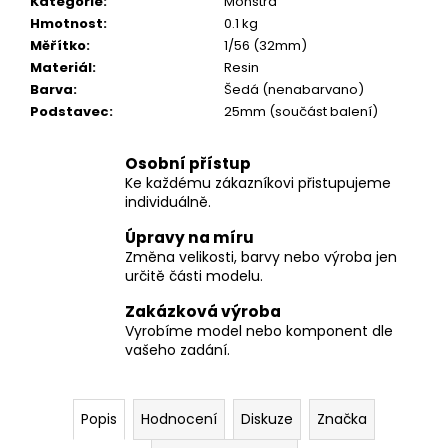
č
Kategorie
:
Monstra
u
Hmotnost
:
0.1 kg
j
Měřítko
:
1/56 (32mm)
e
Materiál
:
Resin
m
Barva
:
Šedá (nenabarvano)
e
Podstavec
:
25mm (součást balení)
Osobní přístup
Ke každému zákazníkovi přistupujeme
individuálně.
Úpravy na míru
Změna velikosti, barvy nebo výroba jen
určitě části modelu.
Zakázková výroba
Vyrobíme model nebo komponent dle
vašeho zadání.
Popis
Hodnocení
Diskuze
Značka