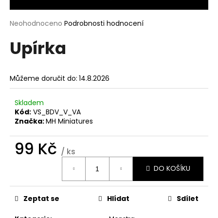
a
j
Průměrné
Neohodnoceno
Podrobnosti hodnocení
hodnocení
í
Upírka
produktu
t
je
?
0,0
z
Můžeme doručit do:
14.8.2026
5
hvězdiček.
Skladem
Kód:
VS_BDV_V_VA
HLEDAT
Značka:
MH Miniatures
99 Kč
/ ks
D
Měrná
o
DO KOŠÍKU
cena:
p
o
r
Zeptat se
Hlídat
Sdílet
u