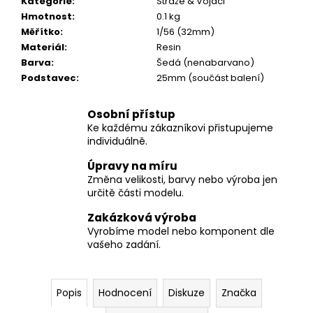
č
Kategorie
:
Stráže & Vojáci
u
Hmotnost
:
0.1 kg
j
Měřítko
:
1/56 (32mm)
e
Materiál
:
Resin
m
Barva
:
Šedá (nenabarvano)
e
Podstavec
:
25mm (součást balení)
Osobní přístup
Ke každému zákazníkovi přistupujeme
individuálně.
Úpravy na míru
Změna velikosti, barvy nebo výroba jen
určitě části modelu.
Zakázková výroba
Vyrobíme model nebo komponent dle
vašeho zadání.
Popis
Hodnocení
Diskuze
Značka