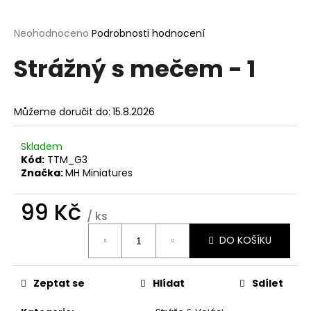
a
j
Průměrné
Neohodnoceno
Podrobnosti hodnocení
hodnocení
í
Strážný s mečem - 1
produktu
t
je
?
0,0
z
Můžeme doručit do:
15.8.2026
5
hvězdiček.
Skladem
Kód:
TTM_G3
HLEDAT
Značka:
MH Miniatures
99 Kč
/ ks
D
Měrná
o
DO KOŠÍKU
cena:
p
o
r
Zeptat se
Hlídat
Sdílet
u