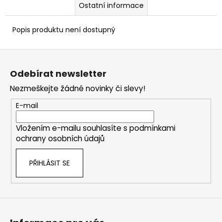
Ostatní informace
Popis produktu není dostupný
Z
á
Odebírat newsletter
p
Nezmeškejte žádné novinky či slevy!
a
t
E-mail
í
Vložením e-mailu souhlasíte s
podmínkami
ochrany osobních údajů
PŘIHLÁSIT SE