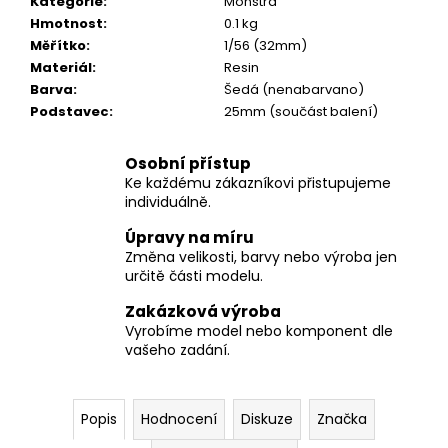
č
Kategorie
:
Monstra
u
Hmotnost
:
0.1 kg
j
Měřítko
:
1/56 (32mm)
e
Materiál
:
Resin
m
Barva
:
Šedá (nenabarvano)
e
Podstavec
:
25mm (součást balení)
Osobní přístup
Ke každému zákazníkovi přistupujeme
individuálně.
Úpravy na míru
Změna velikosti, barvy nebo výroba jen
určitě části modelu.
Zakázková výroba
Vyrobíme model nebo komponent dle
vašeho zadání.
Popis
Hodnocení
Diskuze
Značka