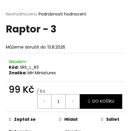
a
j
Průměrné
Neohodnoceno
Podrobnosti hodnocení
hodnocení
í
Raptor - 3
produktu
t
je
?
0,0
z
Můžeme doručit do:
13.8.2026
5
hvězdiček.
Skladem
Kód:
SRS_L_R3
HLEDAT
Značka:
MH Miniatures
99 Kč
/ ks
D
Měrná
o
DO KOŠÍKU
cena:
p
o
r
Zeptat se
Hlídat
Sdílet
u