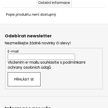
Ostatní informace
Popis produktu není dostupný
Z
á
Odebírat newsletter
p
Nezmeškejte žádné novinky či slevy!
a
t
E-mail
í
Vložením e-mailu souhlasíte s
podmínkami
ochrany osobních údajů
PŘIHLÁSIT SE