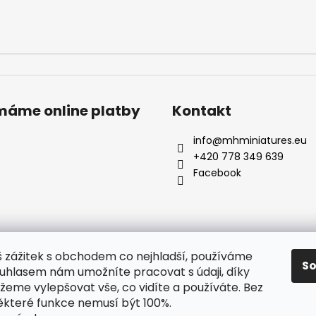
ímáme online platby
Kontakt
info
@
mhminiatures.eu
+420 778 349 639
Facebook
š zážitek s obchodem co nejhladší, používáme
S
ouhlasem nám umožníte pracovat s údaji, díky
Komunita
O Nás
Klubovna
Soutěže
Hodnocení zákazníků
eme vylepšovat vše, co vidíte a používáte. Bez
ěkteré funkce nemusí být 100%.