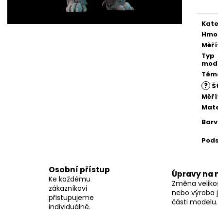
Kate
Hmo
Měří
Typ
mod
Tém
?
Št
Měří
Mate
Bar
Pod
Osobní přístup
Úpravy na 
Ke každému
Změna velikos
zákazníkovi
nebo výroba j
přistupujeme
části modelu.
individuálně.