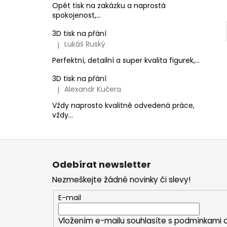
Opět tisk na zakázku a naprostá
spokojenost,...
3D tisk na přání
Lukáš Ruský
|
Hodnocení produktu je 5 z 5 hvězdiček.
Perfektní, detailní a super kvalita figurek,...
3D tisk na přání
Alexandr Kučera
|
Hodnocení produktu je 5 z 5 hvězdiček.
Vždy naprosto kvalitně odvedená práce,
vždy...
Z
á
Odebírat newsletter
p
Nezmeškejte žádné novinky či slevy!
a
t
E-mail
í
Vložením e-mailu souhlasíte s
podmínkami o