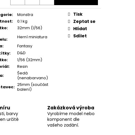
Tisk
gorie
:
Monstra
tnost
:
0.1 kg
Zeptat se
tko
:
32mm (1/56)
Hlídat
Sdílet
Herní miniatura
elu
:
a
:
Fantasy
D&D
ítky
:
tko
:
1/56 (32mm)
riál
:
Resin
Šedá
va
:
(nenabarvano)
25mm (součást
stavec
:
balení)
míru
Zakázková výroba
ti, barvy
Vyrobíme model nebo
en určitě
komponent dle
vašeho zadání.