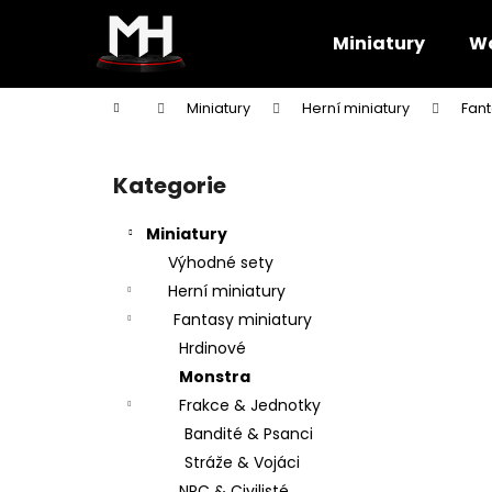
K
Přejít
na
o
Miniatury
Wa
obsah
Zpět
Zpět
š
do
do
í
Domů
Miniatury
Herní miniatury
Fant
k
obchodu
obchodu
P
o
Kategorie
Přeskočit
s
kategorie
t
Miniatury
r
Výhodné sety
a
Herní miniatury
n
Fantasy miniatury
n
Hrdinové
í
Monstra
p
Frakce & Jednotky
a
Bandité & Psanci
n
Stráže & Vojáci
e
NPC & Civilisté