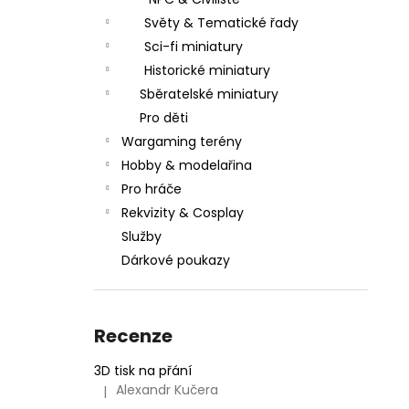
l
Světy & Tematické řady
Sci-fi miniatury
Historické miniatury
Sběratelské miniatury
Pro děti
Wargaming terény
Hobby & modelařina
Pro hráče
Rekvizity & Cosplay
Služby
Dárkové poukazy
Recenze
3D tisk na přání
Alexandr Kučera
|
Hodnocení produktu je 5 z 5 hvězdiček.