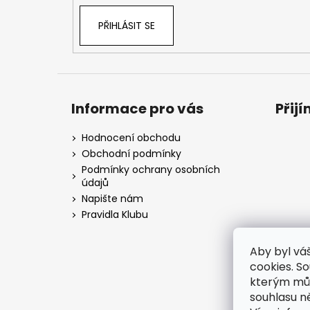
PŘIHLÁSIT SE
Informace pro vás
Přij
Hodnocení obchodu
Obchodní podmínky
Podmínky ochrany osobních
údajů
Napište nám
Pravidla Klubu
Aby byl vá
cookies. S
kterým můž
souhlasu n