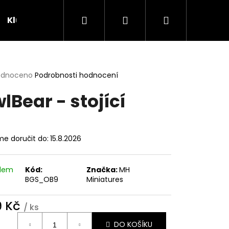
Hledat
Přihlášení
Nákupní
Klubovna
Soutěže
košík
rné
odnoceno
Podrobnosti hodnocení
cení
lBear - stojící
ktu
e doručit do:
15.8.2026
ček.
adem
Kód:
Značka:
MH
BGS_OB9
Miniatures
9 Kč
/ ks
ná
DO KOŠÍKU
: