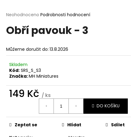
a
j
Průměrné
Neohodnoceno
Podrobnosti hodnocení
hodnocení
í
Obří pavouk - 3
produktu
t
je
?
0,0
z
Můžeme doručit do:
13.8.2026
5
hvězdiček.
Skladem
Kód:
SRS_S_S3
HLEDAT
Značka:
MH Miniatures
149 Kč
/ ks
D
Měrná
o
DO KOŠÍKU
cena:
p
o
r
Zeptat se
Hlídat
Sdílet
u