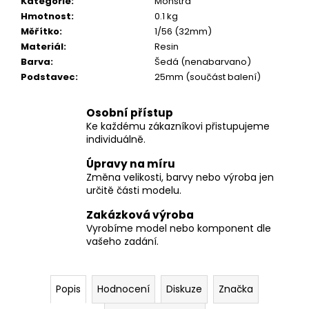
č
Kategorie
:
Monstra
u
Hmotnost
:
0.1 kg
j
Měřítko
:
1/56 (32mm)
e
Materiál
:
Resin
m
Barva
:
Šedá (nenabarvano)
e
Podstavec
:
25mm (součást balení)
Osobní přístup
Ke každému zákazníkovi přistupujeme
individuálně.
Úpravy na míru
Změna velikosti, barvy nebo výroba jen
určitě části modelu.
Zakázková výroba
Vyrobíme model nebo komponent dle
vašeho zadání.
Popis
Hodnocení
Diskuze
Značka