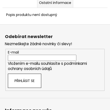
Ostatní informace
Popis produktu není dostupný
Z
á
Odebírat newsletter
p
Nezmeškejte žádné novinky či slevy!
a
t
E-mail
í
Vložením e-mailu souhlasíte s
podmínkami
ochrany osobních údajů
PŘIHLÁSIT SE