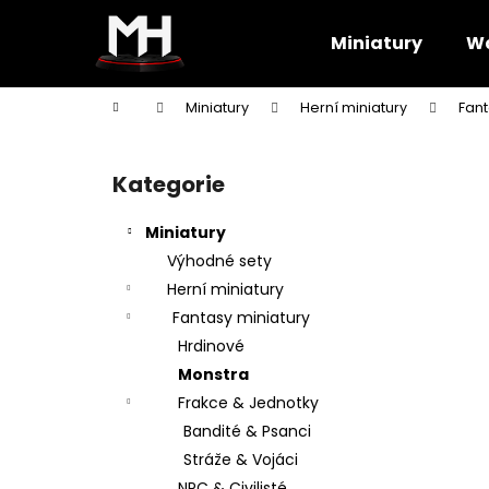
K
Přejít
na
o
Miniatury
Wa
obsah
Zpět
Zpět
š
do
do
í
Domů
Miniatury
Herní miniatury
Fant
k
obchodu
obchodu
P
o
Kategorie
Přeskočit
s
kategorie
t
Miniatury
r
Výhodné sety
a
Herní miniatury
n
Fantasy miniatury
n
Hrdinové
í
Monstra
p
Frakce & Jednotky
a
Bandité & Psanci
n
Stráže & Vojáci
e
NPC & Civilisté