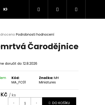
Hledat
Přihlášení
Nákupní
Klubovna
Soutěže
košík
rné
odnoceno
Podrobnosti hodnocení
cení
mrtvá Čarodějnice
ktu
e doručit do:
12.8.2026
ček.
adem
Kód:
Značka:
MH
MA_FC01
Miniatures
 Kč
/ ks
ná
DO KOŠÍKU
: