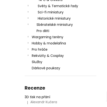
l
Světy & Tematické řady
Sci-fi miniatury
Historické miniatury
Sběratelské miniatury
Pro děti
Wargaming terény
Hobby & modelařina
Pro hráče
Rekvizity & Cosplay
Služby
Dárkové poukazy
Recenze
3D tisk na přání
Alexandr Kučera
|
Hodnocení produktu je 5 z 5 hvězdiček.