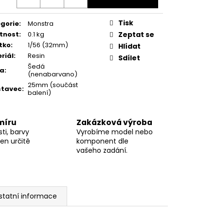
Tisk
gorie
:
Monstra
tnost
:
0.1 kg
Zeptat se
tko
:
1/56 (32mm)
Hlídat
riál
:
Resin
Sdílet
Šedá
va
:
(nenabarvano)
25mm (součást
stavec
:
balení)
míru
Zakázková výroba
ti, barvy
Vyrobíme model nebo
en určitě
komponent dle
vašeho zadání.
statní informace