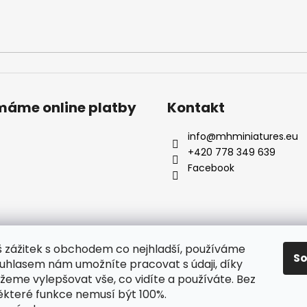
ímáme online platby
Kontakt
info
@
mhminiatures.eu
+420 778 349 639
Facebook
š zážitek s obchodem co nejhladší, používáme
S
ouhlasem nám umožníte pracovat s údaji, díky
Komunita
O Nás
Klubovna
Soutěže
Hodnocení zákazníků
eme vylepšovat vše, co vidíte a používáte. Bez
ěkteré funkce nemusí být 100%.