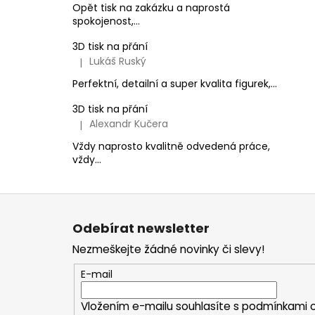
Opět tisk na zakázku a naprostá
spokojenost,...
3D tisk na přání
Lukáš Ruský
|
Hodnocení produktu je 5 z 5 hvězdiček.
Perfektní, detailní a super kvalita figurek,...
3D tisk na přání
Alexandr Kučera
|
Hodnocení produktu je 5 z 5 hvězdiček.
Vždy naprosto kvalitně odvedená práce,
vždy...
Z
á
Odebírat newsletter
p
Nezmeškejte žádné novinky či slevy!
a
t
E-mail
í
Vložením e-mailu souhlasíte s
podmínkami o