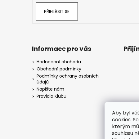
PŘIHLÁSIT SE
Informace pro vás
Přij
Hodnocení obchodu
Obchodní podmínky
Podmínky ochrany osobních
údajů
Napište nám
Pravidla Klubu
Aby byl vá
cookies. S
kterým můž
souhlasu n