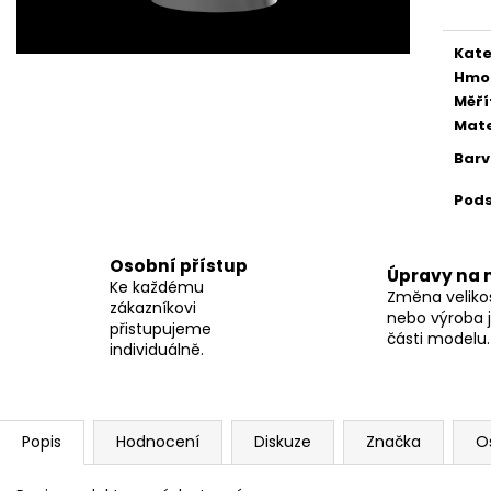
Kate
Hmo
Měří
Mate
Bar
Pod
Osobní přístup
Úpravy na 
Ke každému
Změna velikos
zákazníkovi
nebo výroba j
přistupujeme
části modelu.
individuálně.
Popis
Hodnocení
Diskuze
Značka
O