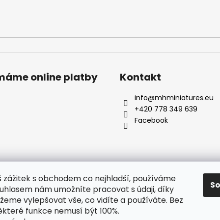
ímáme online platby
Kontakt
info
@
mhminiatures.eu
+420 778 349 639
Facebook
š zážitek s obchodem co nejhladší, používáme
S
ouhlasem nám umožníte pracovat s údaji, díky
Komunita
O Nás
Klubovna
Soutěže
Hodnocení zákazníků
eme vylepšovat vše, co vidíte a používáte. Bez
ěkteré funkce nemusí být 100%.