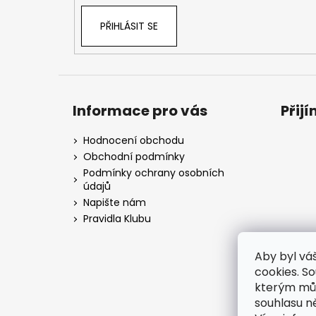
PŘIHLÁSIT SE
Informace pro vás
Přij
Hodnocení obchodu
Obchodní podmínky
Podmínky ochrany osobních
údajů
Napište nám
Pravidla Klubu
Aby byl vá
cookies. S
kterým můž
souhlasu n