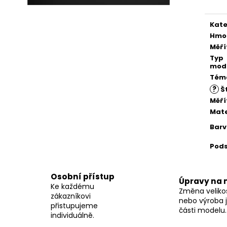
Kate
Hmo
Měří
Typ
mod
Tém
?
Št
Měří
Mate
Bar
Pod
Osobní přístup
Úpravy na 
Ke každému
Změna velikos
zákazníkovi
nebo výroba j
přistupujeme
části modelu.
individuálně.