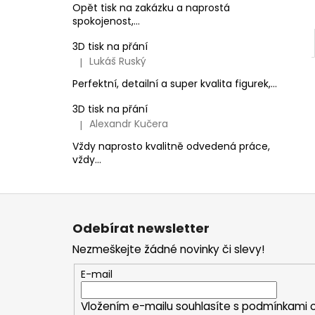
Opět tisk na zakázku a naprostá
spokojenost,...
3D tisk na přání
Lukáš Ruský
|
Hodnocení produktu je 5 z 5 hvězdiček.
Perfektní, detailní a super kvalita figurek,...
3D tisk na přání
Alexandr Kučera
|
Hodnocení produktu je 5 z 5 hvězdiček.
Vždy naprosto kvalitně odvedená práce,
vždy...
Z
á
Odebírat newsletter
p
Nezmeškejte žádné novinky či slevy!
a
t
E-mail
í
Vložením e-mailu souhlasíte s
podmínkami o