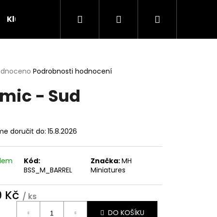
Hledat
Přihlášení
Nákupní
Klubovna
Soutěže
košík
rné
odnoceno
Podrobnosti hodnocení
cení
mic - Sud
ktu
e doručit do:
15.8.2026
ček.
adem
Kód:
Značka:
MH
BSS_M_BARREL
Miniatures
9 Kč
/ ks
ná
DO KOŠÍKU
: