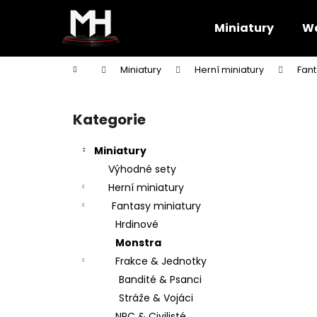
K
Přejít
na
o
Miniatury
Wa
obsah
Zpět
Zpět
š
do
do
í
Domů
Miniatury
Herní miniatury
Fant
k
obchodu
obchodu
P
o
Kategorie
Přeskočit
s
kategorie
t
Miniatury
r
Výhodné sety
a
Herní miniatury
n
Fantasy miniatury
n
Hrdinové
í
Monstra
p
Frakce & Jednotky
a
Bandité & Psanci
n
Stráže & Vojáci
e
NPC & Civilisté