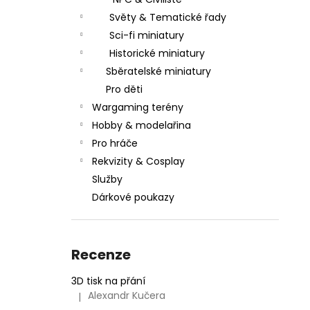
l
Světy & Tematické řady
Sci-fi miniatury
Historické miniatury
Sběratelské miniatury
Pro děti
Wargaming terény
Hobby & modelařina
Pro hráče
Rekvizity & Cosplay
Služby
Dárkové poukazy
Recenze
3D tisk na přání
Alexandr Kučera
|
Hodnocení produktu je 5 z 5 hvězdiček.