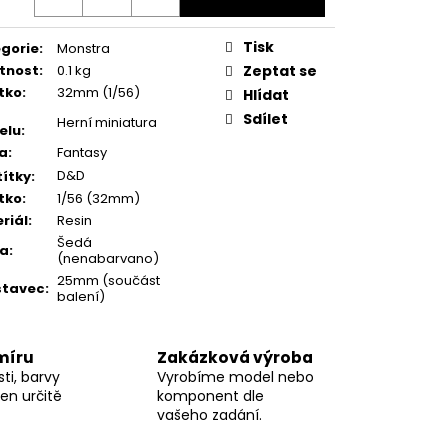
Tisk
gorie
:
Monstra
tnost
:
0.1 kg
Zeptat se
tko
:
32mm (1/56)
Hlídat
Sdílet
Herní miniatura
elu
:
a
:
Fantasy
D&D
ítky
:
tko
:
1/56 (32mm)
riál
:
Resin
Šedá
va
:
(nenabarvano)
25mm (součást
stavec
:
balení)
míru
Zakázková výroba
ti, barvy
Vyrobíme model nebo
en určitě
komponent dle
vašeho zadání.