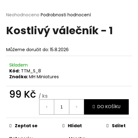
a
j
Průměrné
Neohodnoceno
Podrobnosti hodnocení
hodnocení
í
Kostlivý válečník - 1
produktu
t
je
?
0,0
z
Můžeme doručit do:
15.8.2026
5
hvězdiček.
Skladem
Kód:
TTM_S_8
HLEDAT
Značka:
MH Miniatures
99 Kč
/ ks
D
Měrná
o
DO KOŠÍKU
cena:
p
o
r
Zeptat se
Hlídat
Sdílet
u