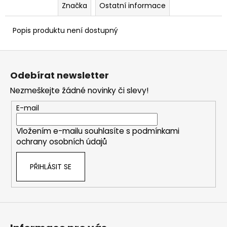
Značka
Ostatní informace
Popis produktu není dostupný
Z
á
Odebírat newsletter
p
Nezmeškejte žádné novinky či slevy!
a
t
E-mail
í
Vložením e-mailu souhlasíte s
podmínkami
ochrany osobních údajů
PŘIHLÁSIT SE