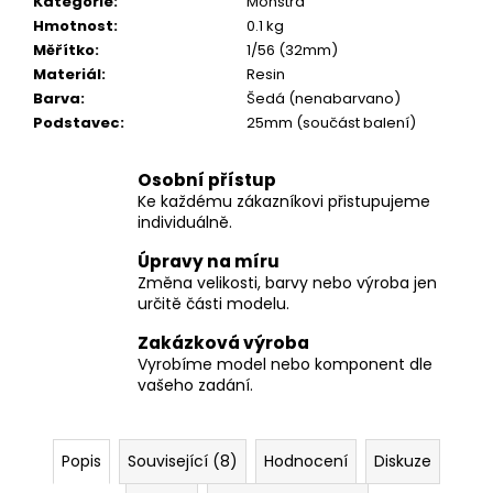
č
Kategorie
:
Monstra
u
Hmotnost
:
0.1 kg
j
Měřítko
:
1/56 (32mm)
e
Materiál
:
Resin
m
Barva
:
Šedá (nenabarvano)
e
Podstavec
:
25mm (součást balení)
Osobní přístup
Ke každému zákazníkovi přistupujeme
individuálně.
Úpravy na míru
Změna velikosti, barvy nebo výroba jen
určitě části modelu.
Zakázková výroba
Vyrobíme model nebo komponent dle
vašeho zadání.
Popis
Související (8)
Hodnocení
Diskuze