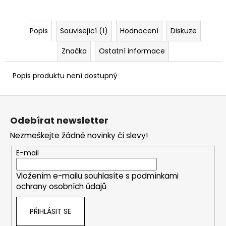
Popis
Související (1)
Hodnocení
Diskuze
Značka
Ostatní informace
Popis produktu není dostupný
Z
á
Odebírat newsletter
p
Nezmeškejte žádné novinky či slevy!
a
t
E-mail
í
Vložením e-mailu souhlasíte s
podmínkami
ochrany osobních údajů
PŘIHLÁSIT SE