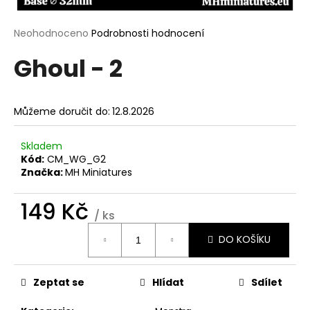
a
j
Průměrné
Neohodnoceno
Podrobnosti hodnocení
hodnocení
í
Ghoul - 2
produktu
t
je
?
0,0
z
Můžeme doručit do:
12.8.2026
5
hvězdiček.
Skladem
Kód:
CM_WG_G2
HLEDAT
Značka:
MH Miniatures
149 Kč
/ ks
D
Měrná
o
DO KOŠÍKU
cena:
p
o
r
Zeptat se
Hlídat
Sdílet
u