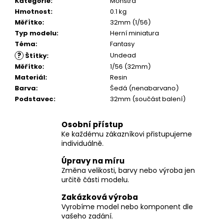
č
Kategorie
:
Monstra
u
Hmotnost
:
0.1 kg
j
Měřítko
:
32mm (1/56)
e
Typ modelu
:
Herní miniatura
m
Téma
:
Fantasy
e
?
Undead
Štítky
:
Měřítko
:
1/56 (32mm)
Materiál
:
Resin
Barva
:
Šedá (nenabarvano)
Podstavec
:
32mm (součást balení)
Osobní přístup
Ke každému zákazníkovi přistupujeme
individuálně.
Úpravy na míru
Změna velikosti, barvy nebo výroba jen
určitě části modelu.
Zakázková výroba
Vyrobíme model nebo komponent dle
vašeho zadání.