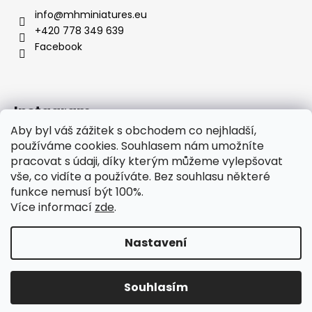
info
@
mhminiatures.eu
+420 778 349 639
Facebook
Instagram
Aby byl váš zážitek s obchodem co nejhladší,
používáme cookies. Souhlasem nám umožníte
pracovat s údaji, díky kterým můžeme vylepšovat
Komunita
O Nás
Klubovna
Soutěže
vše, co vidíte a používáte. Bez souhlasu některé
Hodnocení zákazníků
funkce nemusí být 100%.
Více informací
zde
.
Nastavení
Vytvořil Shoptet
Copyright 2026
MH Miniatures
. Všechna práva
Souhlasím
vyhrazena.
Upravit nastavení cookies