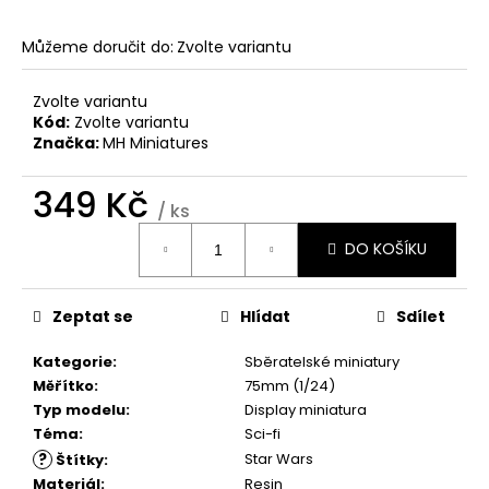
č
u
Můžeme doručit do:
Zvolte variantu
j
e
m
Zvolte variantu
e
Kód:
Zvolte variantu
Značka:
MH Miniatures
349 Kč
/ ks
Měrná
DO KOŠÍKU
cena:
Zeptat se
Hlídat
Sdílet
Kategorie
:
Sběratelské miniatury
Měřítko
:
75mm (1/24)
Typ modelu
:
Display miniatura
Téma
:
Sci-fi
?
Star Wars
Štítky
:
Materiál
:
Resin