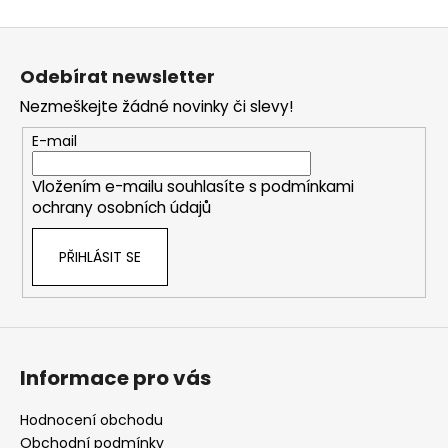
Z
á
Odebírat newsletter
p
Nezmeškejte žádné novinky či slevy!
a
t
E-mail
í
Vložením e-mailu souhlasíte s
podmínkami
ochrany osobních údajů
PŘIHLÁSIT SE
Informace pro vás
Hodnocení obchodu
Obchodní podmínky