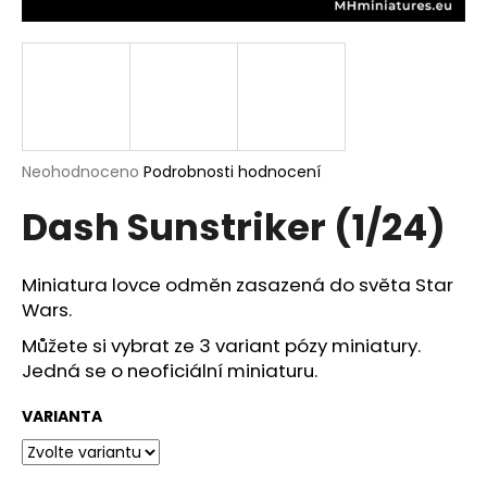
a
j
í
t
?
Průměrné
Neohodnoceno
Podrobnosti hodnocení
hodnocení
Dash Sunstriker (1/24)
produktu
je
HLEDAT
0,0
z
Miniatura lovce odměn zasazená do světa Star
5
Wars.
hvězdiček.
D
Můžete si vybrat ze 3 variant pózy miniatury.
o
Jedná se o neoficiální miniaturu.
p
o
VARIANTA
r
u