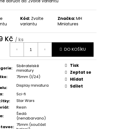
e doručit do:
Zvolte variantu
te
Kód:
Zvolte
Značka:
MH
antu
variantu
Miniatures
9 Kč
/ ks
ná
DO KOŠÍKU
:
Tisk
Sběratelské
gorie
:
miniatury
Zeptat se
tko
:
75mm (1/24)
Hlídat
Display miniatura
Sdílet
elu
:
a
:
Sci-fi
Star Wars
ítky
:
riál
:
Resin
Šedá
va
:
(nenabarvano)
75mm (součást
stavec
: