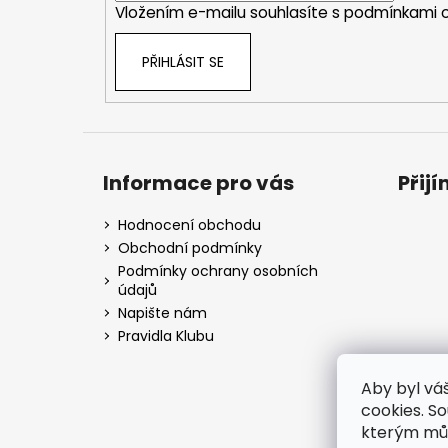
Vložením e-mailu souhlasíte s
podmínkami o
PŘIHLÁSIT SE
Informace pro vás
Přij
Hodnocení obchodu
Obchodní podmínky
Podmínky ochrany osobních
údajů
Napište nám
Pravidla Klubu
Aby byl vá
cookies. S
kterým můž