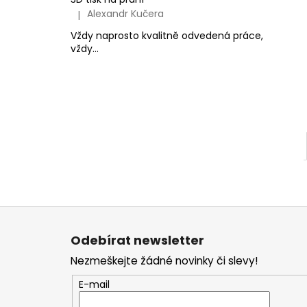
Alexandr Kučera
|
Hodnocení produktu je 5 z 5 hvězdiček.
Vždy naprosto kvalitně odvedená práce,
vždy...
Z
á
Odebírat newsletter
p
Nezmeškejte žádné novinky či slevy!
a
t
E-mail
í