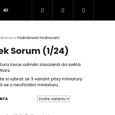
Hledat
Přihlášení
Nákupní
Klubovna
Soutěže
košík
rné
odnoceno
Podrobnosti hodnocení
cení
ek Sorum (1/24)
ktu
atura lovce odměn zasazená do světa
Wars.
ček.
e si vybrat ze 3 variant pózy miniatury.
 se o neoficiální miniaturu.
ANTA