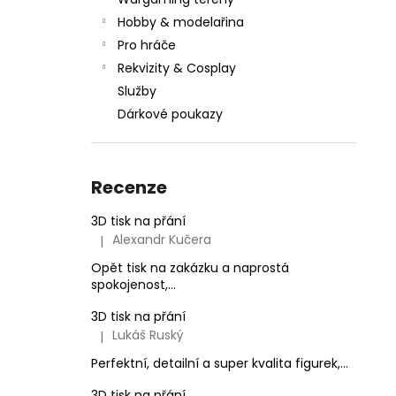
l
Hobby & modelařina
Pro hráče
Rekvizity & Cosplay
Služby
Dárkové poukazy
Recenze
3D tisk na přání
Alexandr Kučera
|
Hodnocení produktu je 5 z 5 hvězdiček.
Opět tisk na zakázku a naprostá
spokojenost,...
3D tisk na přání
Lukáš Ruský
|
Hodnocení produktu je 5 z 5 hvězdiček.
Perfektní, detailní a super kvalita figurek,...
3D tisk na přání