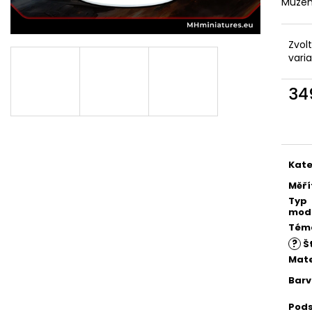
Můžem
Zvol
vari
34
Měr
cena
Kate
Měří
Typ
mod
Tém
?
Št
Mate
Bar
Pod