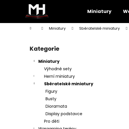
K
Přejít
na
o
Miniatury
Wa
obsah
Zpět
Zpět
š
do
do
í
Domů
Miniatury
Sběratelské miniatury
k
obchodu
obchodu
P
o
Kategorie
Přeskočit
s
kategorie
t
Miniatury
r
Výhodné sety
a
Herní miniatury
n
Sběratelské miniatury
n
Figury
í
Busty
p
Dioramata
a
Display podstavce
n
Pro děti
e
Wargaming terény