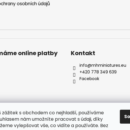
chrany osobních údajů
ímáme online platby
Kontakt
info
@
mhminiatures.eu
+420 778 349 639
Facebook
š zážitek s obchodem co nejhladší, používáme
S
ouhlasem nám umožníte pracovat s údaji, díky
Komunita
O Nás
Klubovna
Soutěže
Hodnocení zákazníků
eme vylepšovat vše, co vidíte a používáte. Bez