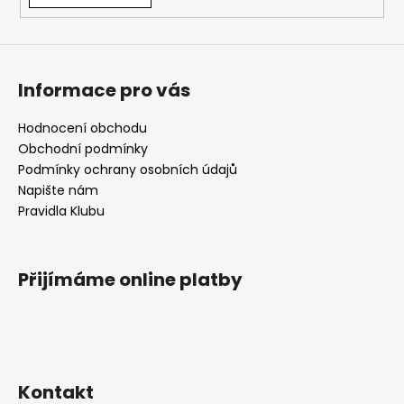
a
j
í
Informace pro vás
t
?
Hodnocení obchodu
Obchodní podmínky
Podmínky ochrany osobních údajů
Napište nám
HLEDAT
Pravidla Klubu
Přijímáme online platby
D
o
p
o
r
u
Kontakt