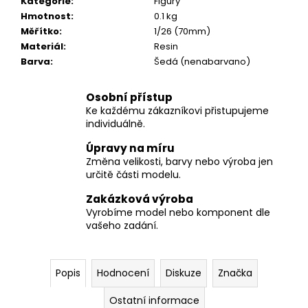
č
Kategorie
:
Figury
u
Hmotnost
:
0.1 kg
j
Měřítko
:
1/26 (70mm)
e
Materiál
:
Resin
m
Barva
:
Šedá (nenabarvano)
e
Osobní přístup
Ke každému zákazníkovi přistupujeme
individuálně.
Úpravy na míru
Změna velikosti, barvy nebo výroba jen
určitě části modelu.
Zakázková výroba
Vyrobíme model nebo komponent dle
vašeho zadání.
Popis
Hodnocení
Diskuze
Značka
Ostatní informace