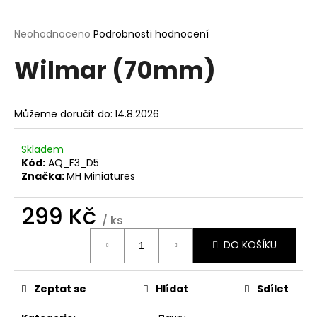
a
j
Průměrné
Neohodnoceno
Podrobnosti hodnocení
hodnocení
í
Wilmar (70mm)
produktu
t
je
?
0,0
z
Můžeme doručit do:
14.8.2026
5
hvězdiček.
Skladem
Kód:
AQ_F3_D5
HLEDAT
Značka:
MH Miniatures
299 Kč
/ ks
D
Měrná
o
DO KOŠÍKU
cena:
p
o
r
Zeptat se
Hlídat
Sdílet
u