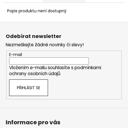
Popis produktu není dostupný
Z
á
Odebírat newsletter
p
Nezmeškejte žádné novinky či slevy!
a
t
E-mail
í
Vložením e-mailu souhlasíte s
podmínkami
ochrany osobních údajů
PŘIHLÁSIT SE
Informace pro vás