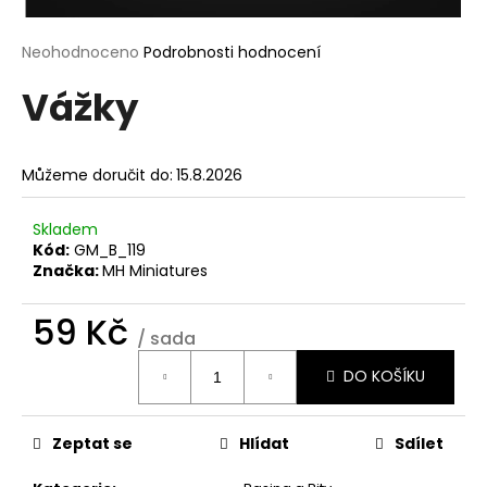
a
j
Průměrné
Neohodnoceno
Podrobnosti hodnocení
hodnocení
í
Vážky
produktu
t
je
?
0,0
z
Můžeme doručit do:
15.8.2026
5
hvězdiček.
Skladem
Kód:
GM_B_119
HLEDAT
Značka:
MH Miniatures
59 Kč
/ sada
D
Měrná
o
DO KOŠÍKU
cena:
p
o
r
Zeptat se
Hlídat
Sdílet
u