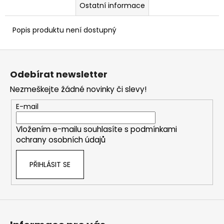
Ostatní informace
Popis produktu není dostupný
Z
á
Odebírat newsletter
p
Nezmeškejte žádné novinky či slevy!
a
t
E-mail
í
Vložením e-mailu souhlasíte s
podmínkami
ochrany osobních údajů
PŘIHLÁSIT SE