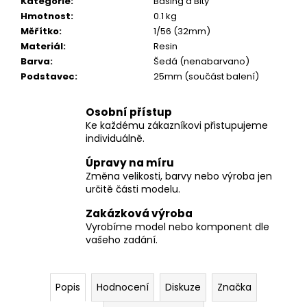
č
Kategorie
:
Basing a Bity
u
Hmotnost
:
0.1 kg
j
Měřítko
:
1/56 (32mm)
e
Materiál
:
Resin
m
Barva
:
Šedá (nenabarvano)
e
Podstavec
:
25mm (součást balení)
Osobní přístup
Ke každému zákazníkovi přistupujeme
individuálně.
Úpravy na míru
Změna velikosti, barvy nebo výroba jen
určitě části modelu.
Zakázková výroba
Vyrobíme model nebo komponent dle
vašeho zadání.
Popis
Hodnocení
Diskuze
Značka