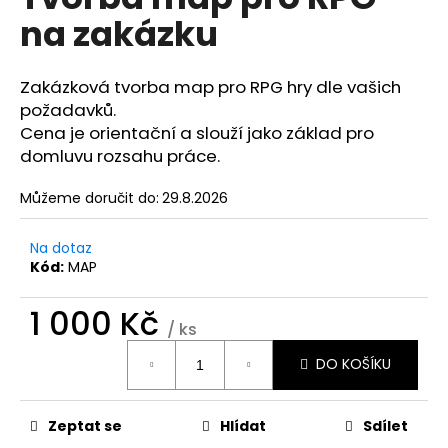
je
a
na zakázku
0,0
z
j
5
í
hvězdiček.
Zakázková tvorba map pro RPG hry dle vašich
t
požadavků.
?
Cena je orientační a slouží jako základ pro
domluvu rozsahu práce.
Můžeme doručit do:
29.8.2026
HLEDAT
Na dotaz
Kód:
MAP
1 000 Kč
D
/ ks
o
Měrná
p
DO KOŠÍKU
cena:
o
r
u
Zeptat se
Hlídat
Sdílet