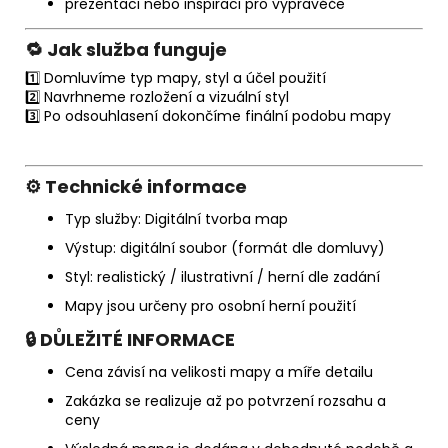
prezentaci nebo inspiraci pro vypravěče
🔁 Jak služba funguje
1️⃣ Domluvíme typ mapy, styl a účel použití
2️⃣ Navrhneme rozložení a vizuální styl
3️⃣ Po odsouhlasení dokončíme finální podobu mapy
⚙️ Technické informace
Typ služby: Digitální tvorba map
Výstup: digitální soubor (formát dle domluvy)
Styl: realistický / ilustrativní / herní dle zadání
Mapy jsou určeny pro osobní herní použití
🔒 DŮLEŽITÉ INFORMACE
Cena závisí na velikosti mapy a míře detailu
Zakázka se realizuje až po potvrzení rozsahu a
ceny