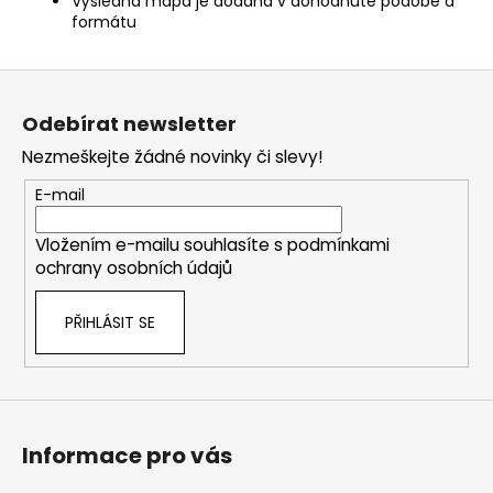
Výsledná mapa je dodána v dohodnuté podobě a
formátu
Z
á
Odebírat newsletter
p
Nezmeškejte žádné novinky či slevy!
a
t
E-mail
í
Vložením e-mailu souhlasíte s
podmínkami
ochrany osobních údajů
PŘIHLÁSIT SE
Informace pro vás