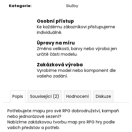
č
Kategorie
:
Služby
u
j
e
Osobní přístup
m
Ke každému zákazníkovi přistupujeme
e
individuálně.
Úpravy na míru
Změna velikosti, barvy nebo výroba jen
určitě části modelu.
Zakázková výroba
Vyrobíme model nebo komponent dle
vašeho zadání.
Popis
Související (2)
Hodnocení
Diskuze
Potřebujete mapu pro své RPG dobrodružství, kampaň
nebo jednorázové sezení?
Nabízíme zakázkovou tvorbu map pro RPG hry podle
vašich představ a potřeb.