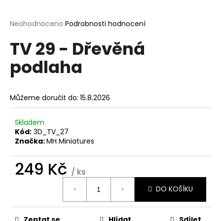
a
j
Průměrné
Neohodnoceno
Podrobnosti hodnocení
hodnocení
í
TV 29 - Dřevěná
produktu
t
je
podlaha
?
0,0
z
5
hvězdiček.
Můžeme doručit do:
15.8.2026
HLEDAT
Skladem
Kód:
3D_TV_27
Značka:
MH Miniatures
D
249 Kč
o
/ ks
p
Měrná
o
DO KOŠÍKU
cena:
r
u
Zeptat se
Hlídat
Sdílet