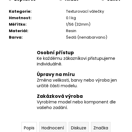
č
u
Kategorie
:
Texturovací válečky
j
Hmotnost
:
0.1 kg
e
Měřítko
:
1/56 (32mm)
m
Materiál
:
Resin
e
Barva
:
Šedá (nenabarvano)
Osobní přístup
Ke každému zákazníkovi přistupujeme
individuálně.
Úpravy na míru
Změna velikosti, barvy nebo výroba jen
určitě části modelu.
Zakázková výroba
Vyrobíme model nebo komponent dle
vašeho zadání.
Popis
Hodnocení
Diskuze
Značka