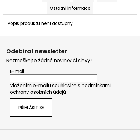
Ostatní informace
Popis produktu není dostupný
Z
á
Odebírat newsletter
p
Nezmeškejte žádné novinky či slevy!
a
t
E-mail
í
Vložením e-mailu souhlasíte s
podmínkami
ochrany osobních údajů
PŘIHLÁSIT SE