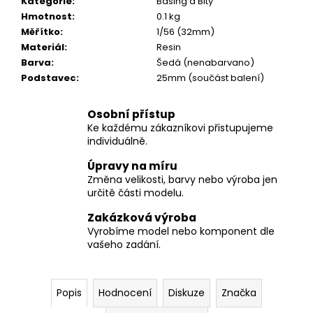
č
Kategorie
:
Basing a Bity
u
Hmotnost
:
0.1 kg
j
Měřítko
:
1/56 (32mm)
e
Materiál
:
Resin
m
Barva
:
Šedá (nenabarvano)
e
Podstavec
:
25mm (součást balení)
Osobní přístup
Ke každému zákazníkovi přistupujeme
individuálně.
Úpravy na míru
Změna velikosti, barvy nebo výroba jen
určitě části modelu.
Zakázková výroba
Vyrobíme model nebo komponent dle
vašeho zadání.
Popis
Hodnocení
Diskuze
Značka