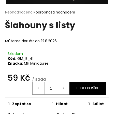
a
j
Průměrné
Neohodnoceno
Podrobnosti hodnocení
hodnocení
í
Šlahouny s listy
produktu
t
je
?
0,0
z
Můžeme doručit do:
12.8.2026
5
hvězdiček.
Skladem
Kód:
GM_B_41
HLEDAT
Značka:
MH Miniatures
59 Kč
/ sada
D
Měrná
o
DO KOŠÍKU
cena:
p
o
r
Zeptat se
Hlídat
Sdílet
u