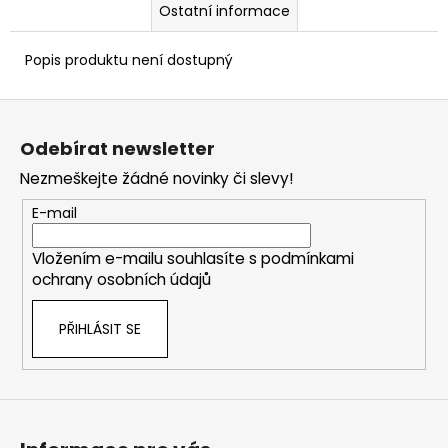
Ostatní informace
Popis produktu není dostupný
Z
á
Odebírat newsletter
p
Nezmeškejte žádné novinky či slevy!
a
t
E-mail
í
Vložením e-mailu souhlasíte s
podmínkami
ochrany osobních údajů
PŘIHLÁSIT SE