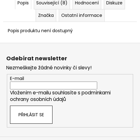
Popis
Související (8)
Hodnocení
Diskuze
Značka
Ostatní informace
Popis produktu není dostupný
Z
á
Odebírat newsletter
p
Nezmeškejte žádné novinky či slevy!
a
t
E-mail
í
Vložením e-mailu souhlasíte s
podmínkami
ochrany osobních údajů
PŘIHLÁSIT SE