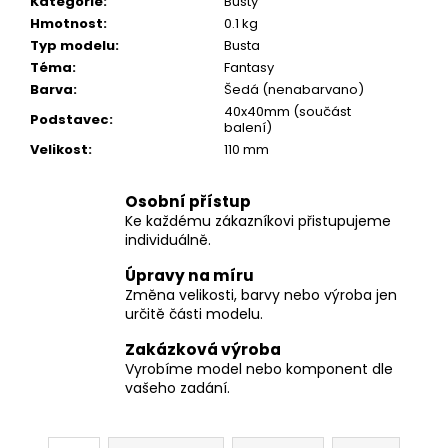
č
Kategorie
:
Busty
u
Hmotnost
:
0.1 kg
j
Typ modelu
:
Busta
e
Téma
:
Fantasy
m
Barva
:
Šedá (nenabarvano)
e
40x40mm (součást
Podstavec
:
balení)
Velikost
:
110 mm
Osobní přístup
Ke každému zákazníkovi přistupujeme
individuálně.
Úpravy na míru
Změna velikosti, barvy nebo výroba jen
určitě části modelu.
Zakázková výroba
Vyrobíme model nebo komponent dle
vašeho zadání.