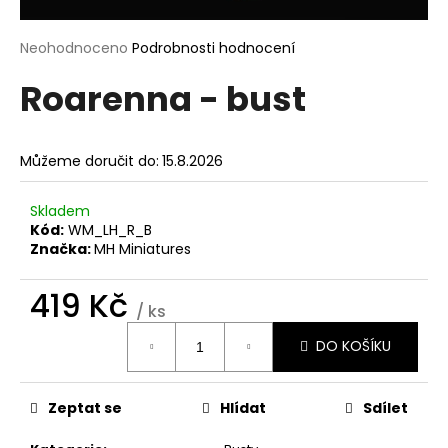
a
j
Průměrné
Neohodnoceno
Podrobnosti hodnocení
hodnocení
í
Roarenna - bust
produktu
t
je
?
0,0
z
Můžeme doručit do:
15.8.2026
5
hvězdiček.
Skladem
Kód:
WM_LH_R_B
HLEDAT
Značka:
MH Miniatures
419 Kč
/ ks
D
Měrná
o
DO KOŠÍKU
cena:
p
o
r
Zeptat se
Hlídat
Sdílet
u