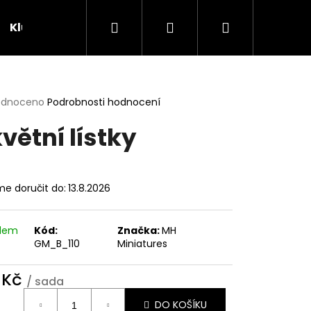
Hledat
Přihlášení
Nákupní
Klubovna
Soutěže
košík
rné
odnoceno
Podrobnosti hodnocení
cení
větní lístky
ktu
e doručit do:
13.8.2026
ček.
adem
Kód:
Značka:
MH
GM_B_110
Miniatures
 Kč
/ sada
ná
DO KOŠÍKU
: