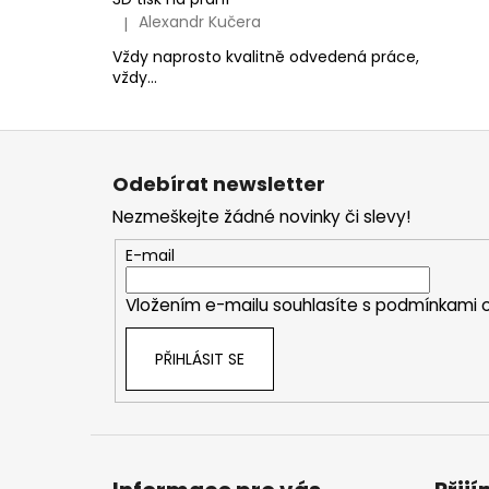
Alexandr Kučera
|
Hodnocení produktu je 5 z 5 hvězdiček.
Vždy naprosto kvalitně odvedená práce,
vždy...
Z
á
Odebírat newsletter
p
Nezmeškejte žádné novinky či slevy!
a
t
E-mail
í
Vložením e-mailu souhlasíte s
podmínkami o
PŘIHLÁSIT SE