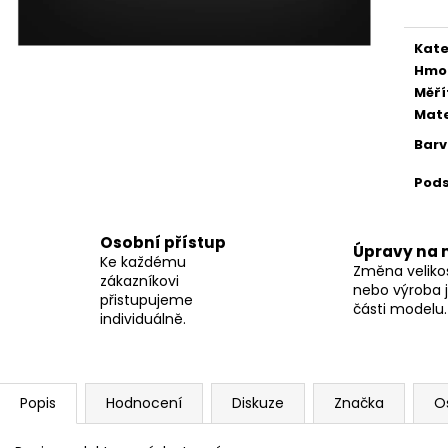
Kate
Hmo
Měří
Mate
Bar
Pod
Osobní přístup
Úpravy na 
Ke každému
Změna velikos
zákazníkovi
nebo výroba j
přistupujeme
části modelu.
individuálně.
Popis
Hodnocení
Diskuze
Značka
O