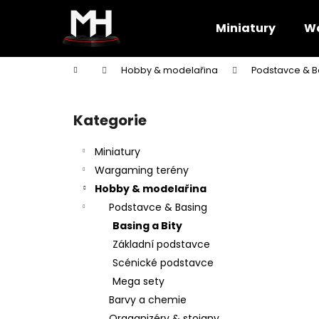
K
Přejít
na
o
Miniatury
Wa
obsah
Zpět
Zpět
š
do
do
í
Domů
Hobby & modelařina
Podstavce & B
k
obchodu
obchodu
P
o
Kategorie
Přeskočit
s
kategorie
t
Miniatury
r
Wargaming terény
a
Hobby & modelařina
n
Podstavce & Basing
n
Basing a Bity
í
Základní podstavce
p
Scénické podstavce
a
Mega sety
n
Barvy a chemie
e
Oraganizéry & stojany