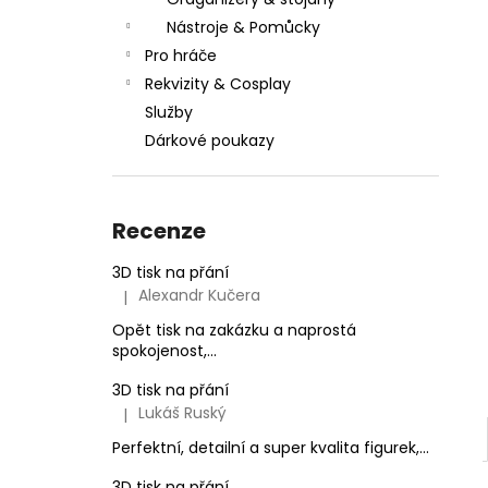
l
Nástroje & Pomůcky
Pro hráče
Rekvizity & Cosplay
Služby
Dárkové poukazy
Recenze
3D tisk na přání
Alexandr Kučera
|
Hodnocení produktu je 5 z 5 hvězdiček.
Opět tisk na zakázku a naprostá
spokojenost,...
3D tisk na přání
Lukáš Ruský
|
Hodnocení produktu je 5 z 5 hvězdiček.
Perfektní, detailní a super kvalita figurek,...
3D tisk na přání