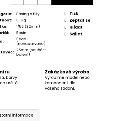
Tisk
gorie
:
Basing a Bity
tnost
:
0.1 kg
Zeptat se
tko
:
1/56 (32mm)
Hlídat
riál
:
Resin
Sdílet
Šedá
va
:
(nenabarvano)
25mm (součást
stavec
:
balení)
míru
Zakázková výroba
ti, barvy
Vyrobíme model nebo
en určitě
komponent dle
vašeho zadání.
statní informace