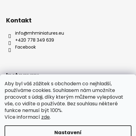
Kontakt
info
@
mhminiatures.eu
+420 778 349 639
Facebook
Instagram
Aby byl váš zážitek s obchodem co nejhladší,
používáme cookies. Souhlasem nám umožníte
pracovat s údaji, díky kterým můžeme vylepšovat
Komunita
O Nás
Klubovna
Soutěže
vše, co vidíte a používáte. Bez souhlasu některé
Hodnocení zákazníků
funkce nemusí být 100%.
Více informací
zde
.
Nastavení