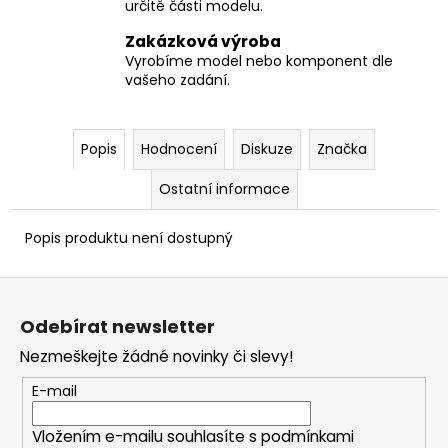
určitě části modelu.
Zakázková výroba
Vyrobíme model nebo komponent dle
vašeho zadání.
Popis
Hodnocení
Diskuze
Značka
Ostatní informace
Popis produktu není dostupný
Z
á
Odebírat newsletter
p
Nezmeškejte žádné novinky či slevy!
a
t
E-mail
í
Vložením e-mailu souhlasíte s
podmínkami