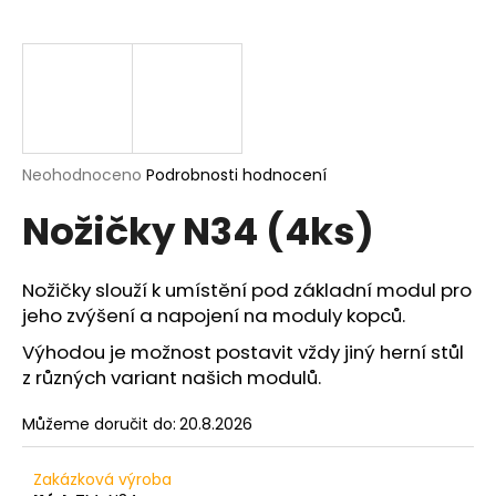
a
j
í
t
?
Průměrné
Neohodnoceno
Podrobnosti hodnocení
hodnocení
Nožičky N34 (4ks)
produktu
je
HLEDAT
0,0
z
Nožičky slouží k umístění pod základní modul pro
5
jeho zvýšení a napojení na moduly kopců.
hvězdiček.
D
Výhodou je možnost postavit vždy jiný herní stůl
o
z různých variant našich modulů.
p
o
Můžeme doručit do:
20.8.2026
r
u
Zakázková výroba