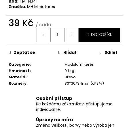
č
Kód:
TM_N34
u
Značka:
MH Miniatures
j
e
39 Kč
/ sada
m
Měrná
e
DO KOŠÍKU
cena:
Zeptat se
Hlídat
Sdílet
Kategorie
:
Modulární terén
Hmotnost
:
0.1 kg
Materiál
:
Dřevo
Rozměry
:
30*30*34mm (d*š*v)
Osobní přístup
Ke každému zákazníkovi přistupujeme
individuálně.
Úpravy na míru
Změna velikosti, barvy nebo výroba jen