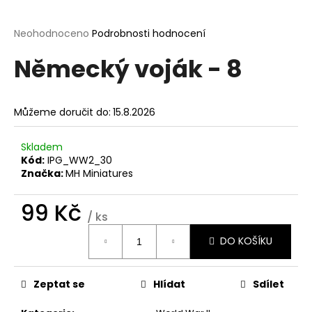
a
j
Průměrné
Neohodnoceno
Podrobnosti hodnocení
hodnocení
í
Německý voják - 8
produktu
t
je
?
0,0
z
Můžeme doručit do:
15.8.2026
5
hvězdiček.
Skladem
Kód:
IPG_WW2_30
HLEDAT
Značka:
MH Miniatures
99 Kč
/ ks
D
Měrná
o
DO KOŠÍKU
cena:
p
o
r
Zeptat se
Hlídat
Sdílet
u