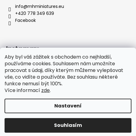
info
@
mhminiatures.eu
+420 778 349 639
Facebook
Instagram
Aby byl váš zážitek s obchodem co nejhladší,
používáme cookies. Souhlasem nám umožníte
pracovat s údaji, díky kterým můžeme vylepšovat
Komunita
O Nás
Klubovna
Soutěže
vše, co vidíte a používáte. Bez souhlasu některé
Hodnocení zákazníků
funkce nemusí být 100%.
Více informací
zde
.
Nastavení
Vytvořil Shoptet
Copyright 2026
MH Miniatures
. Všechna práva
Souhlasím
vyhrazena.
Upravit nastavení cookies