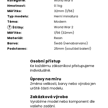
č
Kategorie
:
World War II
u
Hmotnost
:
0.1 kg
j
Měřítko
:
32mm (1/56)
e
Typ modelu
:
Herní miniatura
m
Téma
:
Modern
e
?
World War 2
Štítky
:
Měřítko
:
1/56 (32mm)
Materiál
:
Resin
Barva
:
Šedá (nenabarvano)
Podstavec
:
25mm (součást balení)
Osobní přístup
Ke každému zákazníkovi přistupujeme
individuálně.
Úpravy na míru
Změna velikosti, barvy nebo výroba jen
určitě části modelu.
Zakázková výroba
Vyrobíme model nebo komponent dle
vašeho zadání.