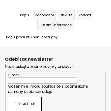
Popis
Hodnocení
Diskuze
Značka
Ostatní informace
Popis produktu není dostupný
Z
á
Odebírat newsletter
p
Nezmeškejte žádné novinky či slevy!
a
t
E-mail
í
Vložením e-mailu souhlasíte s
podmínkami
ochrany osobních údajů
PŘIHLÁSIT SE