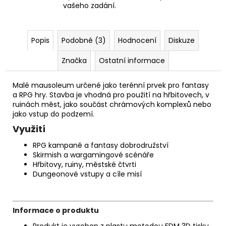
vašeho zadání.
Popis
Podobné (3)
Hodnocení
Diskuze
Značka
Ostatní informace
Malé mausoleum určené jako terénní prvek pro fantasy
a RPG hry. Stavba je vhodná pro použití na hřbitovech, v
ruinách měst, jako součást chrámových komplexů nebo
jako vstup do podzemí.
Využití
RPG kampaně a fantasy dobrodružství
Skirmish a wargamingové scénáře
Hřbitovy, ruiny, městské čtvrti
Dungeonové vstupy a cíle misí
Informace o produktu
Produkt je vyroben z plastu metodou FDM 3D tisku.