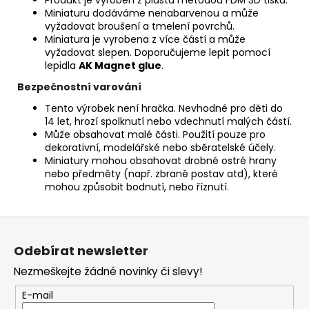
Miniaturu dodáváme nenabarvenou a může
vyžadovat broušení a tmelení povrchů.
Miniatura je vyrobena z více částí a může
vyžadovat slepen. Doporučujeme lepit pomocí
lepidla
AK Magnet glue
.
Bezpečnostní varování
Tento výrobek není hračka. Nevhodné pro děti do
14 let, hrozí spolknutí nebo vdechnutí malých částí.
Může obsahovat malé části. Použití pouze pro
dekorativní, modelářské nebo sběratelské účely.
Miniatury mohou obsahovat drobné ostré hrany
nebo předměty (např. zbraně postav atd), které
mohou způsobit bodnutí, nebo říznutí.
Z
á
Odebírat newsletter
p
Nezmeškejte žádné novinky či slevy!
a
t
E-mail