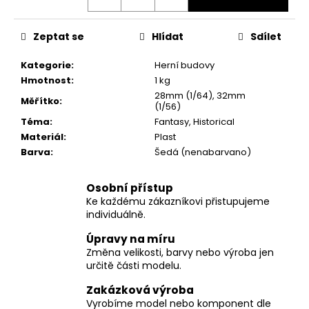
č
u
j
Zeptat se
Hlídat
Sdílet
e
m
Kategorie
:
Herní budovy
e
Hmotnost
:
1 kg
28mm (1/64), 32mm
Měřítko
:
(1/56)
Téma
:
Fantasy, Historical
Materiál
:
Plast
Barva
:
Šedá (nenabarvano)
Osobní přístup
Ke každému zákazníkovi přistupujeme
individuálně.
Úpravy na míru
Změna velikosti, barvy nebo výroba jen
určitě části modelu.
Zakázková výroba
Vyrobíme model nebo komponent dle