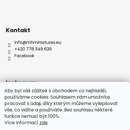
Kontakt
info
@
mhminiatures.eu
+420 778 349 639
Facebook
Instagram
Aby byl váš zážitek s obchodem co nejhladší,
používáme cookies. Souhlasem nám umožníte
pracovat s údaji, díky kterým můžeme vylepšovat
Komunita
O Nás
Klubovna
Soutěže
vše, co vidíte a používáte. Bez souhlasu některé
Hodnocení zákazníků
funkce nemusí být 100%.
Více informací
zde
.