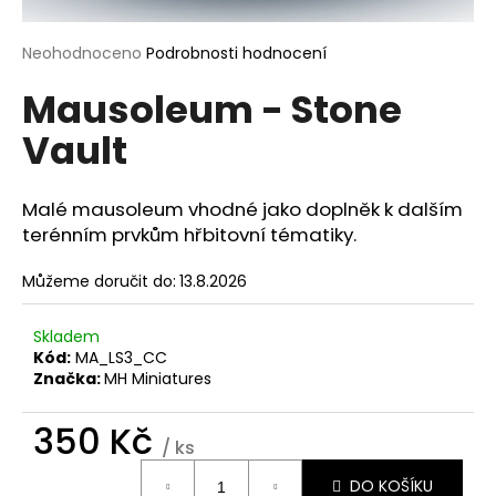
a
j
Průměrné
Neohodnoceno
Podrobnosti hodnocení
hodnocení
í
Mausoleum - Stone
produktu
t
je
Vault
?
0,0
z
5
hvězdiček.
Malé mausoleum vhodné jako doplněk k dalším
terénním prvkům hřbitovní tématiky.
HLEDAT
Můžeme doručit do:
13.8.2026
Skladem
D
Kód:
MA_LS3_CC
o
Značka:
MH Miniatures
p
o
350 Kč
/ ks
r
Měrná
u
DO KOŠÍKU
cena: