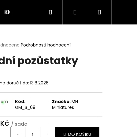
Hledat
Přihlášení
Nákupní
Klubovna
Soutěže
košík
rné
odnoceno
Podrobnosti hodnocení
cení
dní pozůstatky
ktu
e doručit do:
13.8.2026
ček.
adem
Kód:
Značka:
MH
GM_B_69
Miniatures
 Kč
/ sada
ná
DO KOŠÍKU
: