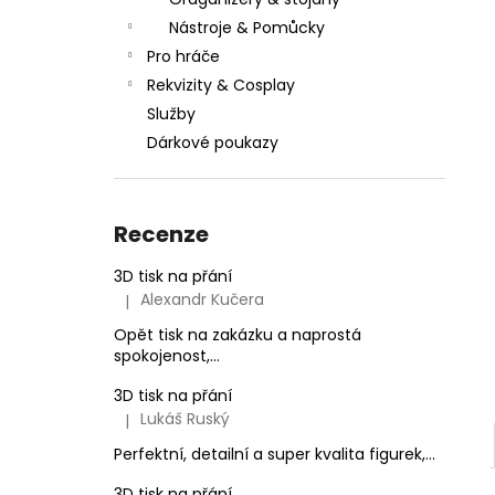
l
Nástroje & Pomůcky
Pro hráče
Rekvizity & Cosplay
Služby
Dárkové poukazy
Recenze
3D tisk na přání
Alexandr Kučera
|
Hodnocení produktu je 5 z 5 hvězdiček.
Opět tisk na zakázku a naprostá
spokojenost,...
3D tisk na přání
Lukáš Ruský
|
Hodnocení produktu je 5 z 5 hvězdiček.
Perfektní, detailní a super kvalita figurek,...
3D tisk na přání