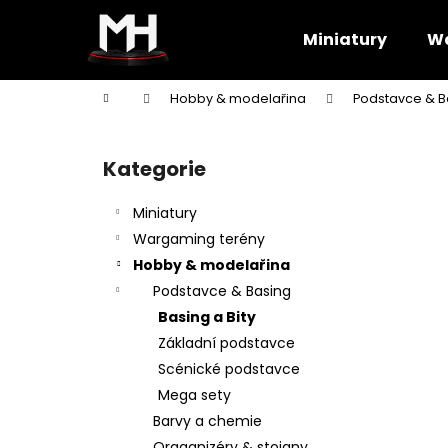
K
Přejít
na
o
Miniatury
Wa
obsah
Zpět
Zpět
š
do
do
í
Domů
Hobby & modelařina
Podstavce & B
k
obchodu
obchodu
P
o
Kategorie
Přeskočit
s
kategorie
t
Miniatury
r
Wargaming terény
a
Hobby & modelařina
n
Podstavce & Basing
n
Basing a Bity
í
Základní podstavce
p
Scénické podstavce
a
Mega sety
n
Barvy a chemie
e
Oraganizéry & stojany