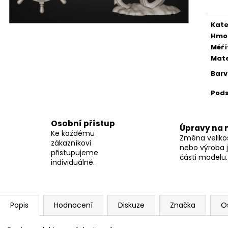
Kate
Hmo
Měří
Mate
Bar
Pod
Osobní přístup
Úpravy na 
Ke každému
Změna velikos
zákazníkovi
nebo výroba j
přistupujeme
části modelu.
individuálně.
Popis
Hodnocení
Diskuze
Značka
O