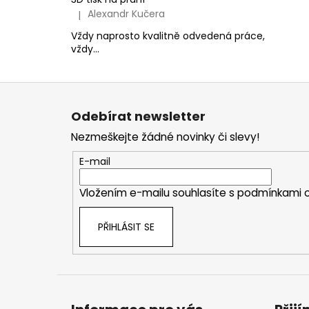
Alexandr Kučera
|
Hodnocení produktu je 5 z 5 hvězdiček.
Vždy naprosto kvalitně odvedená práce,
vždy...
Z
á
Odebírat newsletter
p
Nezmeškejte žádné novinky či slevy!
a
t
E-mail
í
Vložením e-mailu souhlasíte s
podmínkami o
PŘIHLÁSIT SE