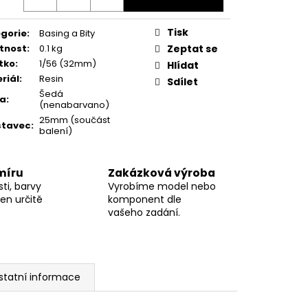
Tisk
gorie
:
Basing a Bity
tnost
:
0.1 kg
Zeptat se
tko
:
1/56 (32mm)
Hlídat
riál
:
Resin
Sdílet
Šedá
va
:
(nenabarvano)
25mm (součást
stavec
:
balení)
míru
Zakázková výroba
ti, barvy
Vyrobíme model nebo
en určitě
komponent dle
vašeho zadání.
statní informace