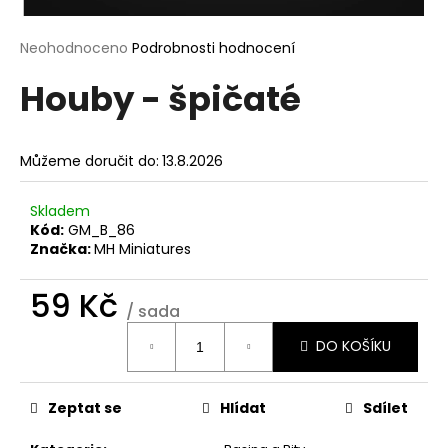
a
j
Průměrné
Neohodnoceno
Podrobnosti hodnocení
hodnocení
í
Houby - špičaté
produktu
t
je
?
0,0
z
Můžeme doručit do:
13.8.2026
5
hvězdiček.
Skladem
Kód:
GM_B_86
HLEDAT
Značka:
MH Miniatures
59 Kč
/ sada
D
Měrná
o
DO KOŠÍKU
cena:
p
o
r
Zeptat se
Hlídat
Sdílet
u