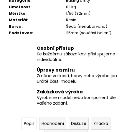
č
Kategorie
:
Basing a Bity
u
Hmotnost
:
0.1 kg
j
Měřítko
:
1/56 (32mm)
e
Materiál
:
Resin
m
Barva
:
Šedá (nenabarvano)
e
Podstavec
:
25mm (součást balení)
Osobní přístup
Ke každému zákazníkovi přistupujeme
individuálně.
Úpravy na míru
Změna velikosti, barvy nebo výroba jen
určitě části modelu.
Zakázková výroba
Vyrobíme model nebo komponent dle
vašeho zadání.
Popis
Hodnocení
Diskuze
Značka