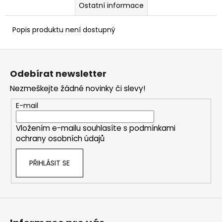
Ostatní informace
Popis produktu není dostupný
Z
á
Odebírat newsletter
p
Nezmeškejte žádné novinky či slevy!
a
t
E-mail
í
Vložením e-mailu souhlasíte s
podmínkami
ochrany osobních údajů
PŘIHLÁSIT SE