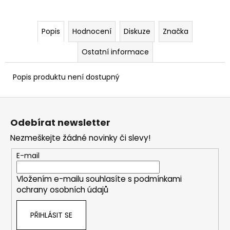
Popis
Hodnocení
Diskuze
Značka
Ostatní informace
Popis produktu není dostupný
Z
á
Odebírat newsletter
p
Nezmeškejte žádné novinky či slevy!
a
t
E-mail
í
Vložením e-mailu souhlasíte s
podmínkami
ochrany osobních údajů
PŘIHLÁSIT SE