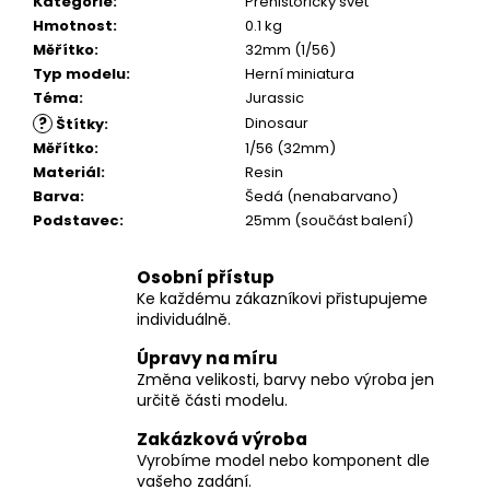
č
Kategorie
:
Prehistorický svět
u
Hmotnost
:
0.1 kg
j
Měřítko
:
32mm (1/56)
e
Typ modelu
:
Herní miniatura
m
Téma
:
Jurassic
e
?
Dinosaur
Štítky
:
Měřítko
:
1/56 (32mm)
Materiál
:
Resin
Barva
:
Šedá (nenabarvano)
Podstavec
:
25mm (součást balení)
Osobní přístup
Ke každému zákazníkovi přistupujeme
individuálně.
Úpravy na míru
Změna velikosti, barvy nebo výroba jen
určitě části modelu.
Zakázková výroba
Vyrobíme model nebo komponent dle
vašeho zadání.