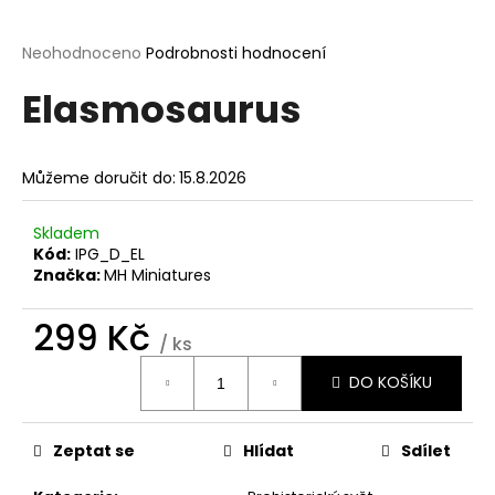
a
j
Průměrné
Neohodnoceno
Podrobnosti hodnocení
hodnocení
í
Elasmosaurus
produktu
t
je
?
0,0
z
Můžeme doručit do:
15.8.2026
5
hvězdiček.
Skladem
Kód:
IPG_D_EL
HLEDAT
Značka:
MH Miniatures
299 Kč
/ ks
D
Měrná
o
DO KOŠÍKU
cena:
p
o
r
Zeptat se
Hlídat
Sdílet
u