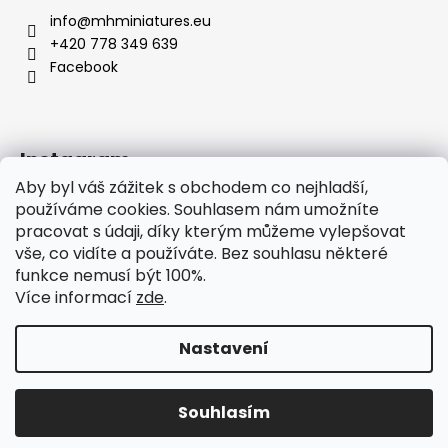
info
@
mhminiatures.eu
+420 778 349 639
Facebook
Instagram
Aby byl váš zážitek s obchodem co nejhladší,
používáme cookies. Souhlasem nám umožníte
pracovat s údaji, díky kterým můžeme vylepšovat
Komunita
O Nás
Klubovna
Soutěže
vše, co vidíte a používáte. Bez souhlasu některé
Hodnocení zákazníků
funkce nemusí být 100%.
Více informací
zde
.
Nastavení
Vytvořil Shoptet
Copyright 2026
MH Miniatures
. Všechna práva
Souhlasím
vyhrazena.
Upravit nastavení cookies