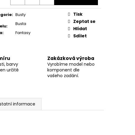
Tisk
gorie
:
Busty
Zeptat se
Busta
elu
:
Hlídat
a
:
Fantasy
Sdílet
míru
Zakázková výroba
ti, barvy
Vyrobíme model nebo
en určitě
komponent dle
vašeho zadání.
statní informace