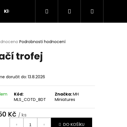
Hledat
Přihlášení
Nákupní
Klubovna
Soutěže
košík
rné
odnoceno
Podrobnosti hodnocení
cení
ačí trofej
ktu
e doručit do:
13.8.2026
ček.
adem
Kód:
Značka:
MH
MLS_COTD_BDT
Miniatures
250 Kč
/ ks
ná
DO KOŠÍKU
: