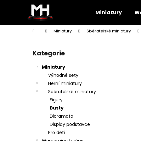
K
Přejít
na
o
Miniatury
Wa
obsah
Zpět
Zpět
š
do
do
í
Domů
Miniatury
Sběratelské miniatury
k
obchodu
obchodu
P
o
Kategorie
Přeskočit
s
kategorie
t
Miniatury
r
Výhodné sety
a
Herní miniatury
n
Sběratelské miniatury
n
Figury
í
Busty
p
Dioramata
a
Display podstavce
n
Pro děti
e
Wargaming terény