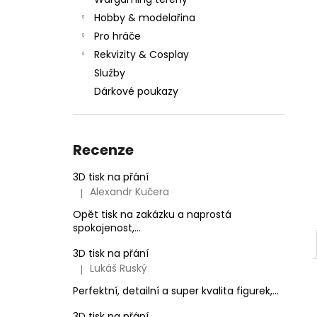
l
Hobby & modelařina
Pro hráče
Rekvizity & Cosplay
Služby
Dárkové poukazy
Recenze
3D tisk na přání
Alexandr Kučera
|
Hodnocení produktu je 5 z 5 hvězdiček.
Opět tisk na zakázku a naprostá
spokojenost,...
3D tisk na přání
Lukáš Ruský
|
Hodnocení produktu je 5 z 5 hvězdiček.
Perfektní, detailní a super kvalita figurek,...
3D tisk na přání