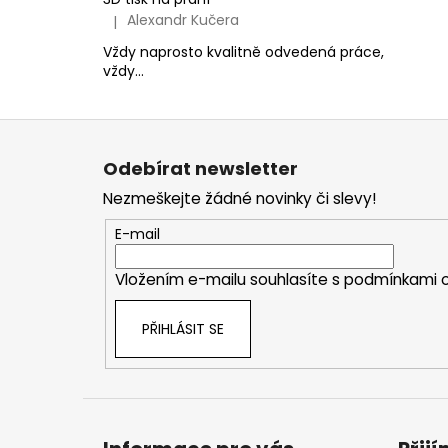
Alexandr Kučera
|
Hodnocení produktu je 5 z 5 hvězdiček.
Vždy naprosto kvalitně odvedená práce,
vždy...
Z
á
Odebírat newsletter
p
Nezmeškejte žádné novinky či slevy!
a
t
E-mail
í
Vložením e-mailu souhlasíte s
podmínkami o
PŘIHLÁSIT SE