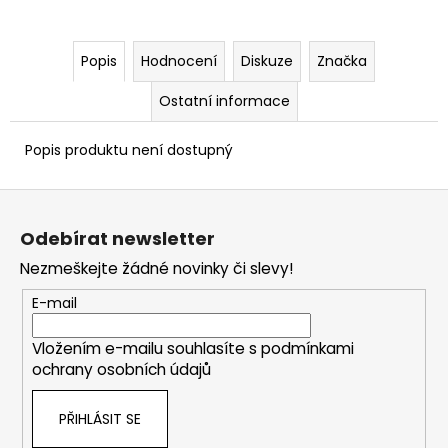
Popis
Hodnocení
Diskuze
Značka
Ostatní informace
Popis produktu není dostupný
Z
á
Odebírat newsletter
p
Nezmeškejte žádné novinky či slevy!
a
t
E-mail
í
Vložením e-mailu souhlasíte s
podmínkami
ochrany osobních údajů
PŘIHLÁSIT SE