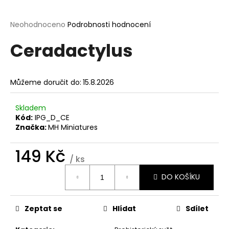
a
j
Průměrné
Neohodnoceno
Podrobnosti hodnocení
hodnocení
í
Ceradactylus
produktu
t
je
?
0,0
z
Můžeme doručit do:
15.8.2026
5
hvězdiček.
Skladem
Kód:
IPG_D_CE
HLEDAT
Značka:
MH Miniatures
149 Kč
/ ks
D
Měrná
o
DO KOŠÍKU
cena:
p
o
r
Zeptat se
Hlídat
Sdílet
u