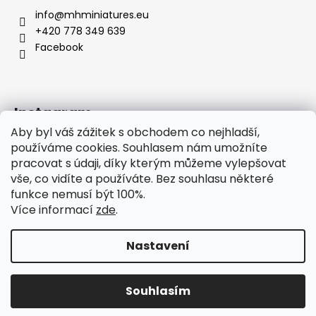
info
@
mhminiatures.eu
+420 778 349 639
Facebook
Instagram
Aby byl váš zážitek s obchodem co nejhladší,
používáme cookies. Souhlasem nám umožníte
pracovat s údaji, díky kterým můžeme vylepšovat
Komunita
O Nás
Klubovna
Soutěže
vše, co vidíte a používáte. Bez souhlasu některé
Hodnocení zákazníků
funkce nemusí být 100%.
Více informací
zde
.
Nastavení
Vytvořil Shoptet
Copyright 2026
MH Miniatures
. Všechna práva
Souhlasím
vyhrazena.
Upravit nastavení cookies