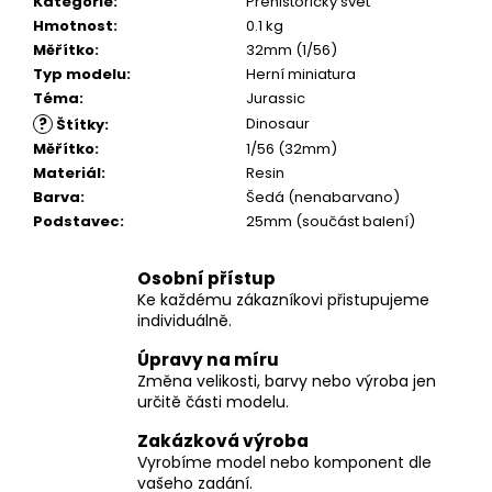
č
Kategorie
:
Prehistorický svět
u
Hmotnost
:
0.1 kg
j
Měřítko
:
32mm (1/56)
e
Typ modelu
:
Herní miniatura
m
Téma
:
Jurassic
e
?
Dinosaur
Štítky
:
Měřítko
:
1/56 (32mm)
Materiál
:
Resin
Barva
:
Šedá (nenabarvano)
Podstavec
:
25mm (součást balení)
Osobní přístup
Ke každému zákazníkovi přistupujeme
individuálně.
Úpravy na míru
Změna velikosti, barvy nebo výroba jen
určitě části modelu.
Zakázková výroba
Vyrobíme model nebo komponent dle
vašeho zadání.