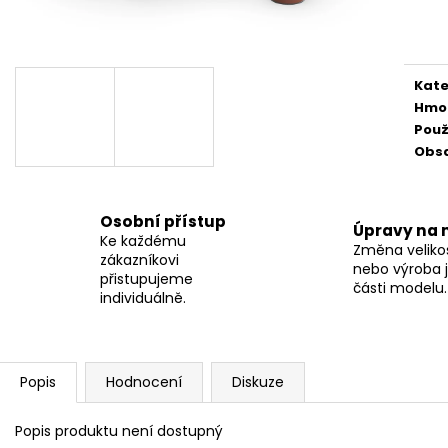
Měr
cena
Kate
Hmo
Použ
Obs
Osobní přístup
Úpravy na 
Ke každému
Změna velikos
zákazníkovi
nebo výroba j
přistupujeme
části modelu.
individuálně.
Popis
Hodnocení
Diskuze
Popis produktu není dostupný