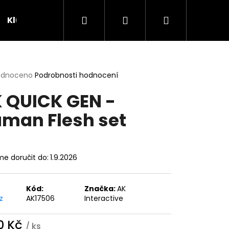
Hledat
Přihlášení
Nákupní
Klubovna
Soutěže
košík
rné
odnoceno
Podrobnosti hodnocení
cení
 QUICK GEN -
ktu
man Flesh set
ček.
e doručit do:
1.9.2026
Kód:
Značka:
AK
z
AK17506
Interactive
0 Kč
/ ks