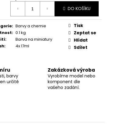
ná
DO KOŠÍKU
:
Tisk
gorie
:
Barvy a chemie
tnost
:
0.1 kg
Zeptat se
ití
:
Barva na miniatury
Hlídat
ah
:
4x 17ml
Sdílet
míru
Zakázková výroba
ti, barvy
Vyrobíme model nebo
en určitě
komponent dle
vašeho zadání.