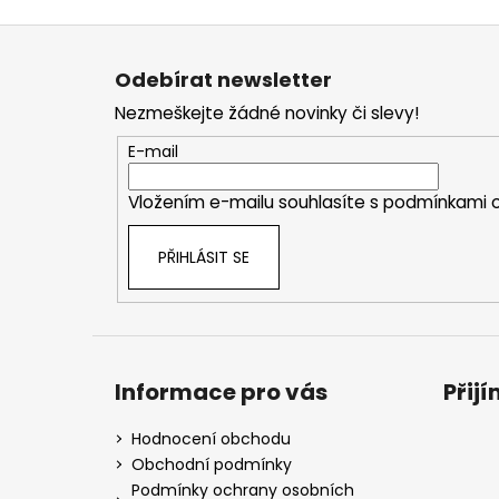
Z
á
Odebírat newsletter
p
Nezmeškejte žádné novinky či slevy!
a
t
E-mail
í
Vložením e-mailu souhlasíte s
podmínkami o
PŘIHLÁSIT SE
Informace pro vás
Přij
Hodnocení obchodu
Obchodní podmínky
Podmínky ochrany osobních