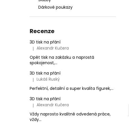
l
Dárkové poukazy
Recenze
3D tisk na přání
Alexandr Kučera
|
Hodnocení produktu je 5 z 5 hvězdiček.
Opět tisk na zakázku a naprostá
spokojenost,...
3D tisk na přání
Lukáš Ruský
|
Hodnocení produktu je 5 z 5 hvězdiček.
Perfektní, detailní a super kvalita figurek,...
3D tisk na přání
Alexandr Kučera
|
Hodnocení produktu je 5 z 5 hvězdiček.
Vždy naprosto kvalitně odvedená práce,
vždy...