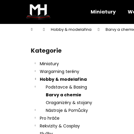
K
Přejít
na
o
Miniatury
Wa
obsah
Zpět
Zpět
š
do
do
í
Domů
Hobby & modelařina
Barvy a chemi
k
obchodu
obchodu
P
o
Kategorie
Přeskočit
s
kategorie
t
Miniatury
r
Wargaming terény
a
Hobby & modelařina
n
Podstavce & Basing
n
Barvy a chemie
í
Oraganizéry & stojany
p
Nástroje & Pomůcky
a
Pro hráče
n
Rekvizity & Cosplay
e
Služby