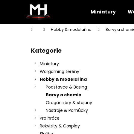
K
Přejít
na
o
Miniatury
Wa
obsah
Zpět
Zpět
š
do
do
í
Domů
Hobby & modelařina
Barvy a chemi
k
obchodu
obchodu
P
o
Kategorie
Přeskočit
s
kategorie
t
Miniatury
r
Wargaming terény
a
Hobby & modelařina
n
Podstavce & Basing
n
Barvy a chemie
í
Oraganizéry & stojany
p
Nástroje & Pomůcky
a
Pro hráče
n
Rekvizity & Cosplay
e
Služby