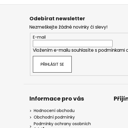
Z
á
Odebírat newsletter
p
Nezmeškejte žádné novinky či slevy!
a
t
E-mail
í
Vložením e-mailu souhlasíte s
podmínkami o
PŘIHLÁSIT SE
Informace pro vás
Přij
Hodnocení obchodu
Obchodní podmínky
Podmínky ochrany osobních