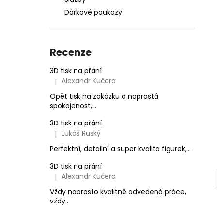
l
Dárkové poukazy
Recenze
3D tisk na přání
Alexandr Kučera
|
Hodnocení produktu je 5 z 5 hvězdiček.
Opět tisk na zakázku a naprostá
spokojenost,...
3D tisk na přání
Lukáš Ruský
|
Hodnocení produktu je 5 z 5 hvězdiček.
Perfektní, detailní a super kvalita figurek,...
3D tisk na přání
Alexandr Kučera
|
Hodnocení produktu je 5 z 5 hvězdiček.
Vždy naprosto kvalitně odvedená práce,
vždy...