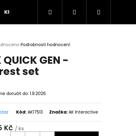
Hledat
Přihlášení
Nákupní
Klubovna
Soutěže
košík
rné
odnoceno
Podrobnosti hodnocení
cení
 QUICK GEN -
ktu
rest set
ček.
e doručit do:
1.9.2026
otaz
Kód:
AK17513
Značka:
AK Interactive
5 Kč
/ ks
ná