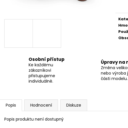
cena
Kate
Hmo
Použ
Obs
Osobní přístup
Úpravy na 
Ke každému
Změna velikos
zákazníkovi
nebo výroba j
přistupujeme
části modelu.
individuálně.
Popis
Hodnocení
Diskuze
Popis produktu není dostupný