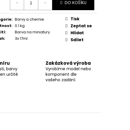
DO KOŠÍKU
:
Tisk
gorie
:
Barvy a chemie
tnost
:
0.1 kg
Zeptat se
ití
:
Barva na miniatury
Hlídat
ah
:
3x 17ml
Sdílet
míru
Zakázková výroba
ti, barvy
Vyrobíme model nebo
en určitě
komponent dle
vašeho zadání.