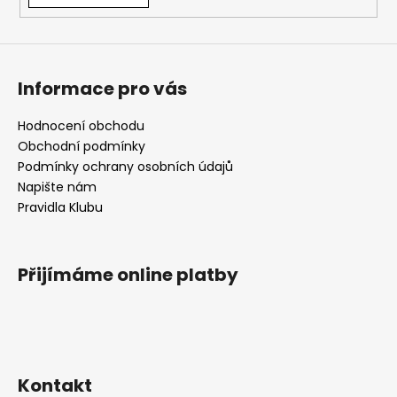
a
j
í
Informace pro vás
t
?
Hodnocení obchodu
Obchodní podmínky
Podmínky ochrany osobních údajů
Napište nám
HLEDAT
Pravidla Klubu
Přijímáme online platby
D
o
p
o
r
u
Kontakt