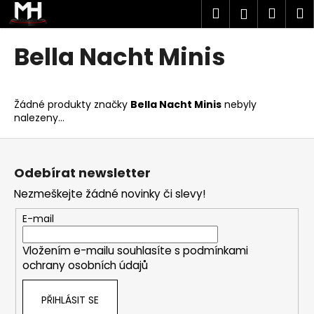
K
Přejít
Hledat
Náku
M
Přihlášen
na
o
obsah
Zpět
Zpět
košík
š
Bella Nacht Minis
í
C
k
o
Žádné produkty značky
Bella Nacht Minis
nebyly
p
nalezeny...
o
Z
t
á
ř
Odebírat newsletter
p
e
Nezmeškejte žádné novinky či slevy!
a
b
t
u
E-mail
í
j
Vložením e-mailu souhlasíte s
podmínkami
e
ochrany osobních údajů
t
e
PŘIHLÁSIT SE
n