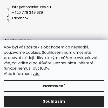
č
u
info
@
mhminiatures.eu
j
+420 778 349 639
e
Facebook
m
e
Instagram
Aby byl váš zážitek s obchodem co nejhladší,
používáme cookies. Souhlasem nám umožníte
pracovat s údaji, díky kterým můžeme vylepšovat
Komunita
O Nás
Klubovna
Soutěže
vše, co vidíte a používáte. Bez souhlasu některé
Hodnocení zákazníků
funkce nemusí být 100%.
Více informací
zde
.
Nastavení
Vytvořil Shoptet
Copyright 2026
MH Miniatures
. Všechna práva
Souhlasím
vyhrazena.
Upravit nastavení cookies